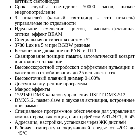
ваттных светодиодов
Срок службы светодиов: 50000 часов, низкое
энергопотребление
9 пикселей (каждый светодиод - это пиксель)
управляемые по отдельности
Идеальное смешение цветов, высокоэффективная
оптика, эффект BEAM
Специальная оптическая система 5°
3780 Lux на 5 м при RGBW режиме
Бесконечное движение по PAN и TILT
Сканирование позиции памяти, автоматический возврат
в исходное положение
Высокоскоростной стробоскоп с эффектами пульсации и
хаотичного стробирования до 25 вспышек в сек.
Высокоточный плавный диммер 0-100%
Доступны внутренние программы
Макрос эффекты
15/21/49 DMX каналов управления USITT DMX-512
DMX512, master-slave и звуковая активация, встроенные
программы
Специальное программное обеспечение для управления
компьютером, как опция, с интерфейсом ART-NET, RJ45
Адресация, настройки, установки через ЖК-дисплей
Рабочая температура окружающей среды: от -20С до
+45°C