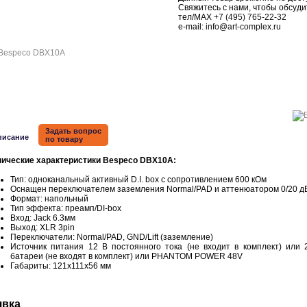
Свяжитесь с нами, чтобы обсуди
тел/MAX
+7 (495) 765-22-32
e-mail:
info@art-complex.ru
Задать вопрос
писание
по товару
нические характеристики Bespeco DBX10A:
Тип: одноканальный активный D.I. box с сопротивлением 600 кОм
Оснащен переключателем заземления Normal/PAD и аттенюатором 0/20 д
Формат: напольный
Тип эффекта: преамп/DI-box
Вход: Jack 6.3мм
Выход: XLR 3pin
Переключатели: Normal/PAD, GND/Lift (заземление)
Источник питания 12 В постоянного тока (не входит в комплект) или 
батареи (не входят в комплект) или PHANTOM POWER 48V
Габариты: 121х111х56 мм
явка