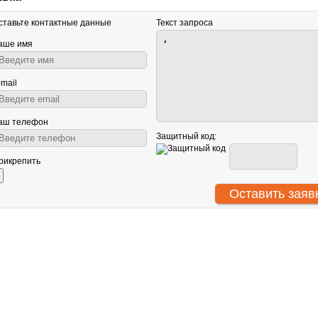
ставьте контактные данные
Текст запроса
аше имя
-mail
аш телефон
Защитный код:
рикрепить
АНТУ
О нас
Световое оборудование
ООО
Сотрудничество
Звуковое оборудование
ИНН
Гарантия
Генераторы спецэффектов
КПП
Политика
Сценическое оборудование
ОГР
конфиденциальности
© В