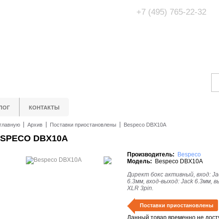
+7 (495) 765-22-32
Адрес Офис/Шоур
МО, г. Одинцово,
ЛОГ
КОНТАКТЫ
главную
Архив
Поставки приостановлены
Bespeco DBX10A
SPECO DBX10A
Производитель:
Bespeco
Модель:
Bespeco DBX10A
Директ бокс активный, вход: Ja
6.3мм, вход-выход: Jack 6.3мм, в
XLR 3pin.
Поставки приостановлены
Данный товар временно не дост