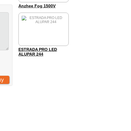
Anzhee Fog 1500V
ESTRADA PRO LED
ALUPAR 244
 «Компания Арт-Комплекс»
: 7731293161
: 773101001
Н: 1157746882974
се права защищены