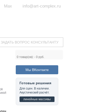
Max
info@art-complex.ru
ум:
 ул. Южная, д.8А, БЦ, офис №326
с 9 до 19 ч.
(Пн-Пт)
ЗАДАТЬ ВОПРОС КОНСУЛЬТАНТУ
0
товар(ов): -
0 руб.
Мы ВКонтакте
Готовые решения
Для сцен. В наличии.
ck
Акустический расчёт.
ыход:
линейные массивы
упен.