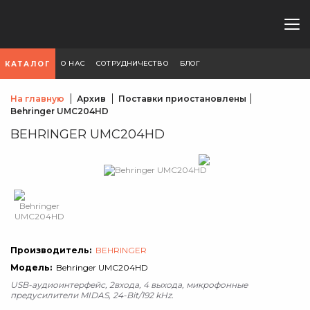
О НАС
СОТРУДНИЧЕСТВО
БЛОГ
КАТАЛОГ
На главную
Архив
Поставки приостановлены
Behringer UMC204HD
BEHRINGER UMC204HD
Производитель:
BEHRINGER
Модель:
Behringer UMC204HD
USB-аудиоинтерфейс, 2входа, 4 выхода, микрофонные
предусилители MIDAS, 24-Bit/192 kHz.