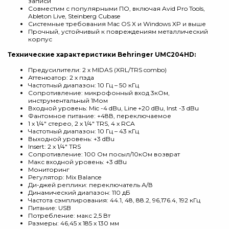
записи
Совместим с популярными ПО, включая Avid Pro Tools,
Ableton Live, Steinberg Cubase
Системные требования Mac OS X и Windows XP и выше
Прочный, устойчивый к повреждениям металлический
корпус
Технические характеристики Behringer UMC204HD:
Предусилители: 2 х MIDAS (XRL/TRS combo)
Аттенюатор: 2 х пэда
Частотный диапазон: 10 Гц – 50 кГц
Сопротивление: микрофонный вход 3кОм,
инструментальный 1Мом
Входной уровень: Mic -4 dBu, Line +20 dBu, Inst -3 dBu
Фантомное питание: +48В, переключаемое
1 х 1/4" стерео, 2 х 1/4" TRS, 4 х RCA
Частотный диапазон: 10 Гц – 43 кГц
Выходной уровень: +3 dBu
Insert: 2 х 1/4" TRS
Сопротивление: 100 Ом посыл/10кОм возврат
Макс входной уровень: +3 dBu
Мониторинг
Регулятор: Mix Balance
Ди-джей реплики: переключатель А/В
Динамический диапазон: 110 дБ
Частота сэмплирования: 44.1, 48, 88.2, 96,176.4, 192 кГц
Питание: USB
Потребление: макс 2,5 Вт
Размеры: 46,45 х 185 х 130 мм