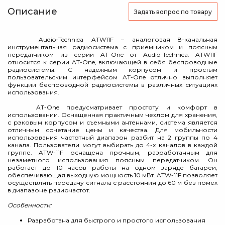
Описание
Задать вопрос
по товару
Audio-Technica ATW11F – аналоговая 8-канальная
инструментальная радиосистема с приемником и поясным
передатчиком из серии AT-One от Audio-Technica. ATW11F
относится к серии AT-One, включающей в себя беспроводные
радиосистемы. С надежным корпусом и простым
пользовательским интерфейсом AT-One отлично выполняет
функции беспроводной радиосистемы в различных ситуациях
использования.
AT-One предусматривает простоту и комфорт в
использовании. Оснащенная практичным чехлом для хранения,
с рэковым корпусом и съемными антеннами, система является
отличным сочетание цены и качества. Для мобильности
использования частотный диапазон разбит на 2 группы по 4
канала. Пользователи могут выбирать до 4-х каналов в каждой
группе. ATW-11F оснащена прочным, разработанным для
незаметного использования поясным передатчиком. Он
работает до 10 часов работы на одном заряде батареи,
обеспечивающая выходную мощность 10 мВт. ATW-11F позволяет
осуществлять передачу сигнала с расстояния до 60 м без помех
в диапазоне радиочастот.
Особенности:
Разработана для быстрого и простого использования