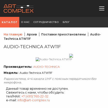
О НАС
СОТРУДНИЧЕСТВО
БЛОГ
КАТАЛОГ
На главную
Архив
Поставки приостановлены
Audio-
Technica ATW11F
AUDIO-TECHNICA ATW11F
Производитель:
AUDIO-TECHNICA
Модель:
Audio-Technica ATW11F
Радиосистема, 4+4 канала UHF с поясным передатчиком без
микрофона.
Данный товар временно не доступен.
Свяжитесь с нами, чтобы обсудить:
тел/MAX:
+7 (495) 765-22-32
e-mail:
info@art-complex.ru