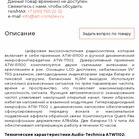
Данный товар временно не доступен.
Свяжитесь с нами, чтобы обсудить:
тел/MAX:
+7 (495) 765-22-32
e-mail:
info@art-complex.ru
Описание
Задать вопрос
по товару
Цифровая высокочастотная радиосистема, которая
включает в себя приемник ATW-R1100 и ручной динамический
микрофон/передатчик ATW-T1102. Диверситивный приёмник
ATW-R1100 комплектуется двумя съемными антеннами и
креплением в рэк. Оснащен LCD дисплеем, небалансным 1/4"
TRS разъемом, светодиодными индикаторами заряда батареи и
пиковой нагрузки, балансным XLRM выходом. Использует
несколько разнесённых сигналов по трём параметрам: частота,
время и пространство, что позволяет максимизировать
целостность сигнала. Функция автоматического сканирования
частот улавливает наилучший открытый канал, таким образом,
избегая наложений и взаимной модуляции. Гиперкардиоидный
микрофон ATW-T1102 с динамическим капсюлем обеспечивает
сфокусированную передачу вокала и максимальное
подавление эффекта обратной связи. Комплектуется Quent-Flex
микрофонным держателем AT8456a. Две батареи 1.5 V типа АА
обеспечивают непрерывную работу в течении 10 часов.
Технические характеристики Audio-Technica ATW1102: