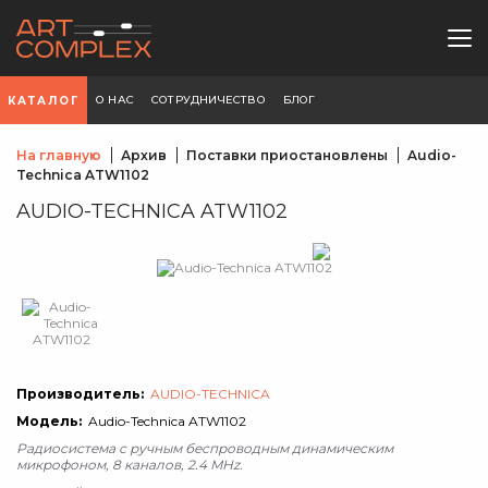
О НАС
СОТРУДНИЧЕСТВО
БЛОГ
КАТАЛОГ
На главную
Архив
Поставки приостановлены
Audio-
Technica ATW1102
AUDIO-TECHNICA ATW1102
Производитель:
AUDIO-TECHNICA
Модель:
Audio-Technica ATW1102
Радиосистема с ручным беспроводным динамическим
микрофоном, 8 каналов, 2.4 MHz.