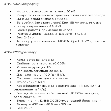
ATW-T1102 (микрофон):
Мощность радиосигнала: макс. 50 мВт
Микрофонный элемент: динамический, гиперкардиода
Динамический диапазон: >90 дБ
Батарейки: (не в комплекте) Две 1.5В AA алкалиновые
или перезаряжаемые AA NiMH
Время работы: примерно 10 часов
Размеры: длина - 235.5 мм, диаметр - 37.9 мм
Вес: 245 гр.
Аксессуары в комплекте: AT8456a Quiet-Flex™ держатель
на стойку
ATW-R1100 (ресивер):
Количество каналов: 10
Стабильность частоты: ±0.005%
Режим модуляции: FM
Дальность действия: до 100 м
Диапазон частот: 100 Гц - 15 kГц
Система приема: диверситивная
Отклонение: 60 дБ
Коэффициент гармонических искажений: ≤1% (10 kГц
отклонение на 1 kГц)
Выходной разъем: небалансный: 1/4‛ TRS моно джек,
балансный: XLRM
Блок питания: 12-18В DC 350мA, внешний блок питания
Размеры: 430 мм x 48.8 мм x 185 мм
Вес: 2.5 кг