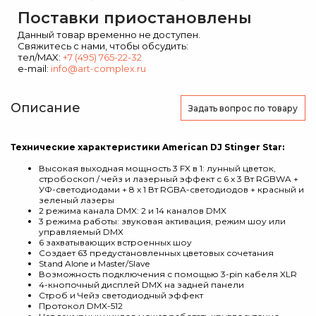
Поставки приостановлены
Данный товар временно не доступен.
Свяжитесь с нами, чтобы обсудить:
тел/MAX:
+7 (495) 765-22-32
e-mail:
info@art-complex.ru
Описание
Задать вопрос
по товару
Технические характеристики American DJ Stinger Star:
Высокая выходная мощность 3 FX в 1: лунный цветок,
стробоскоп / чейз и лазерный эффект с 6 x 3 Вт RGBWA +
УФ-светодиодами + 8 x 1 Вт RGBA-светодиодов + красный и
зеленый лазеры
2 режима канала DMX: 2 и 14 каналов DMX
3 режима работы: звуковая активация, режим шоу или
управляемый DMX
6 захватывающих встроенных шоу
Создает 63 предустановленных цветовых сочетания
Stand Alone и Master/Slave
Возможность подключения с помощью 3-pin кабеля XLR
4-кнопочный дисплей DMX на задней панели
Строб и Чейз светодиодный эффект
Протокол DMX-512