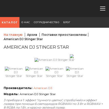
О НАС
СОТРУДНИЧЕСТВО
БЛОГ
КАТАЛОГ
На главную
Архив
Поставки приостановлены
American DJ Stinger Star
AMERICAN DJ STINGER STAR
Производитель:
American DJ
Модель:
American DJ Stinger Star
3 прибора в 1: эффект "лунного цветка", стробо/чейз и эффект
лазера при помощи 6 светодиодов RGBWAV по 3 Вт и RGBWAV +
8 RGBA по 1 Вт, и красно-зеленый лазер.