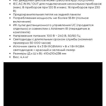
Нет дежурных циклов может работать круглосуточно
IEC AC IN IN / OUT для подключения нескольких приборов
(макс. 8 приборов при 120 В и макс. 16 приборов при 230
В)
Предохранительная петля на задней панели
Потребляемая мощность: не более 55 Вт (полное
включение)
ИК пульт дистанционного управления UC (продается
отдельно) и совместим с Airstream IR (передатчик в
комплекте)
Напряжение питания: 100 В ~ 240 В, 50/60 Гц
Светодиоды с длительным сроком службы (номинал
примерно 50 000 часов)
Источник света: 6 x 3 Вт RGBWAV + 8 x 1 Вт RGBA
светодиодов + красный и зеленый лазер
Размеры (Д х Ш х В): 410x210x238 мм
Вес: 4,4 кг