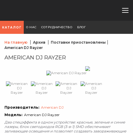
О НАС
СОТРУДНИЧЕСТВО
БЛОГ
КАТАЛОГ
На главную
Архив
Поставки приостановлены
American DJ Rayzer
AMERICAN DJ RAYZER
Производитель:
American DJ
Модель:
American DJ Rayzer
Два спецэффекта в одном устройстве: красные, зеленые и синие
лазеры, блок светодиодов RGB (3-в-1) SMD обеспечивает
заливающее освещения и позволяет создавать завораживающие