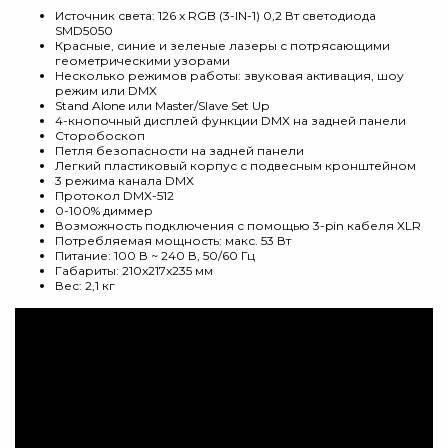
Источник света: 126 x RGB (3-IN-1) 0,2 Вт светодиода
SMD5050
Красные, синие и зеленые лазеры с потрясающими
геометрическими узорами
Несколько режимов работы: звуковая активация, шоу
режим или DMX
Stand Alone или Master/Slave Set Up
4-кнопочный дисплей функции DMX на задней панели
Сторобоскоп
Петля безопасности на задней панели
Легкий пластиковый корпус с подвесным кронштейном
3 режима канала DMX
Протокол DMX-512
0-100% диммер
Возможность подключения с помощью 3-pin кабеля XLR
Потребляемая мощность: макс. 53 Вт
Питание: 100 В ~ 240 В, 50/60 Гц
Габариты: 210x217x235 мм
Вес: 2,1 кг