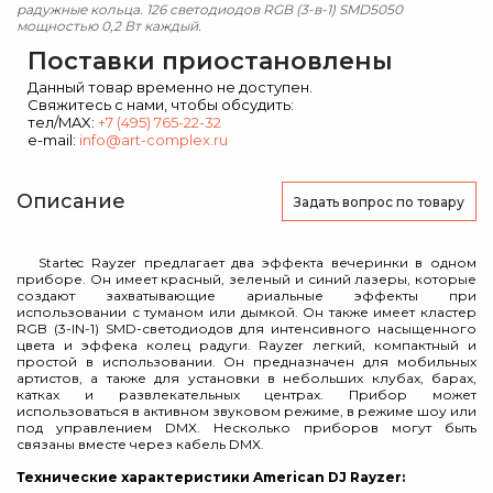
радужные кольца. 126 светодиодов RGB (3-в-1) SMD5050
мощностью 0,2 Вт каждый.
Поставки приостановлены
Данный товар временно не доступен.
Свяжитесь с нами, чтобы обсудить:
тел/MAX:
+7 (495) 765-22-32
e-mail:
info@art-complex.ru
Описание
Задать вопрос
по товару
Startec Rayzer предлагает два эффекта вечеринки в одном
приборе. Он имеет красный, зеленый и синий лазеры, которые
создают захватывающие ариальные эффекты при
использовании с туманом или дымкой. Он также имеет кластер
RGB (3-IN-1) SMD-светодиодов для интенсивного насыщенного
цвета и эффека колец радуги. Rayzer легкий, компактный и
простой в использовании. Он предназначен для мобильных
артистов, а также для установки в небольших клубах, барах,
катках и развлекательных центрах. Прибор может
использоваться в активном звуковом режиме, в режиме шоу или
под управлением DMX. Несколько приборов могут быть
связаны вместе через кабель DMX.
Технические характеристики American DJ Rayzer: