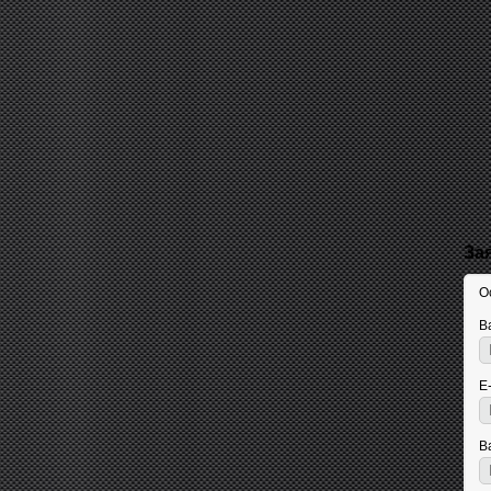
За
О
В
E
В