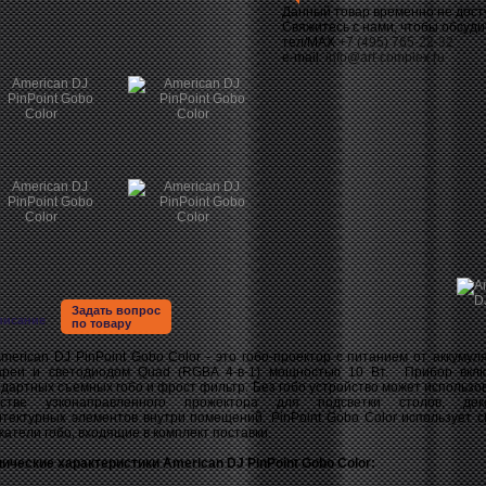
Данный товар временно не дост
Свяжитесь с нами, чтобы обсуди
тел/MAX
+7 (495) 765-22-32
e-mail:
info@art-complex.ru
Задать вопрос
писание
по товару
rican DJ PinPoint Gobo Color - это гобо-проектор с питанием от аккумул
ареи и светодиодом Quad (RGBA 4-в-1) мощностью 10 Вт. Прибор вкл
дартных съемных гобо и фрост фильтр. Без гобо устройство может использов
естве узконаправленного прожектора для подсветки столов, деко
итектурных элементов внутри помещений. PinPoint Gobo Color использует 
атели гобо, входящие в комплект поставки.
нические характеристики American DJ PinPoint Gobo Color: