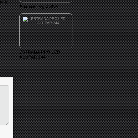
ный)
Anzhee Fog 1500V
часов
ESTRADA PRO LED
ALUPAR 244