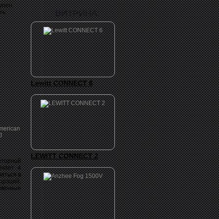
упен.
ВИТРИНА:
ть:
Lewitt CONNECT 6
LEWITT CONNECT 2
яторной
ючает 4
аться в
раций,
сменные