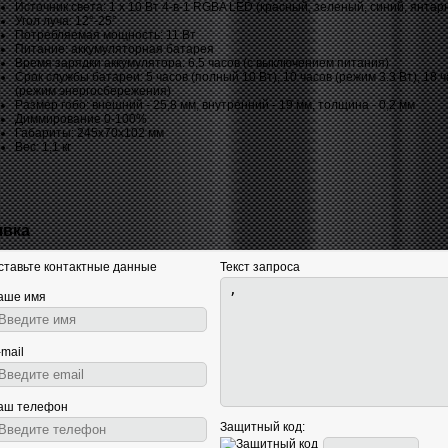
Источник света: 1 x 10 Вт 4-в-1 RGBA LED (красный, зеленый, синий, янтар
Угол луча: 12°-25°
Потребляемая мощность: 11 Вт
Питание: аккумуляторная батарея
Время зарядки аккумулятора: 6,5 часов (с выключением питания)
Срок службы батареи: 5 часов (полный 10 Вт), 10 часов (режим 3.3 Вт), 18 
(режим энергосбережения)
Размер гобо: внешний - 25,8 мм, внутренний - 19 мм, толщина - 0,2 мм
Диммирование 0-100%
Габариты: 245х70х102 мм
Вес: 1,1 кг
явка
ставьте контактные данные
Текст запроса
аше имя
-mail
аш телефон
Защитный код: