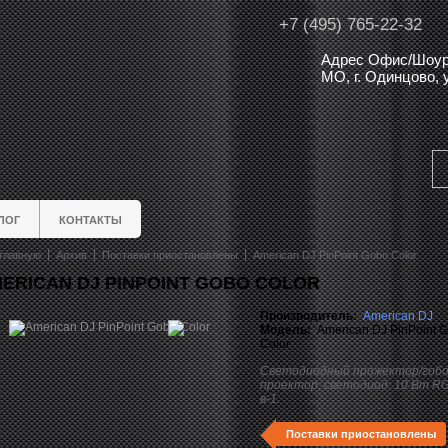
+7 (495) 765-22-32
Адрес Офис/Шоур
МО, г. Одинцово,
ЛОГ
КОНТАКТЫ
главную
Архив
Поставки приостановлены
American DJ PinPoint Gobo Color
ERICAN DJ PINPOINT GOBO COLOR
Производитель:
American DJ
Модель:
American DJ PinPoint 
Color
Светодиодный прожектор/гобо
проектор, светодиод: 10 Вт RG
в-1.
Поставки приостановлены