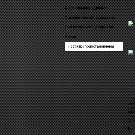
Световое оборудование
Сценическое оборудование
Генераторы спецэффектов
Архив
Поставки приостановлены
О
Ame
бат
стан
кач
арх
держ
Тех