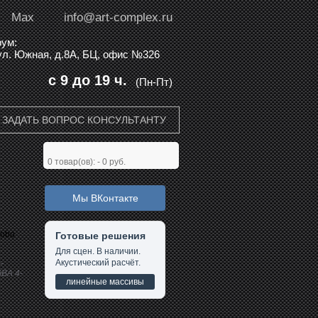
Max
info@art-complex.ru
ум:
 ул. Южная, д.8А, БЦ, офис №326
с 9 до 19 ч.
(Пн-Пт)
ЗАДАТЬ ВОПРОС КОНСУЛЬТАНТУ
0
товар(ов): -
0 руб.
Мы ВКонтакте
Gobo
Готовые решения
Для сцен. В наличии.
Акустический расчёт.
-
BA 4-
линейные массивы