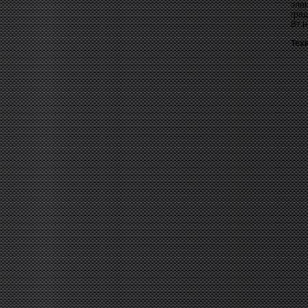
эле
град
Вт н
Тех