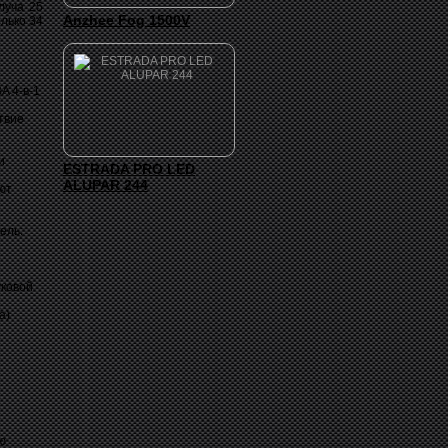
луча 25
Anzhee Fog 1500V
лько 34
A 4-в-1
твие
и
ESTRADA PRO LED
ALUPAR 244
ют
ель:
уковой
а)
ю