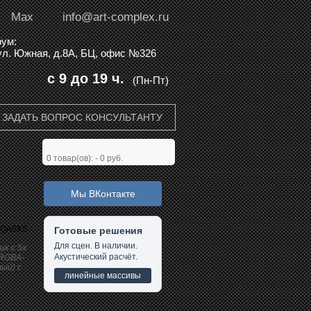
Max
info@art-complex.ru
ум:
 ул. Южная, д.8А, БЦ, офис №326
с 9 до 19 ч.
(Пн-Пт)
ЗАДАТЬ ВОПРОС КОНСУЛЬТАНТУ
0
товар(ов): -
0 руб.
Мы ВКонтакте
 QA5XS
Готовые решения
Для сцен. В наличии.
к с 5x
Акустический расчёт.
 RGBA-
ый) с
линейные массивы