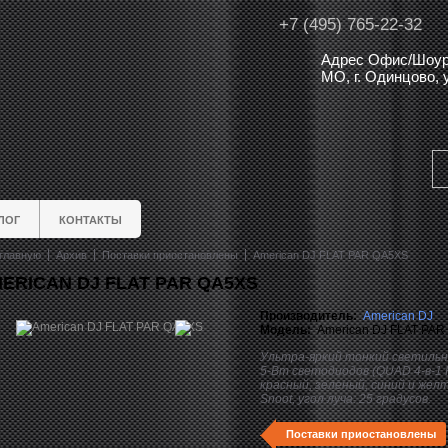
+7 (495) 765-22-32
Адрес Офис/Шоур
МО, г. Одинцово,
ЛОГ
КОНТАКТЫ
главную
Архив
Поставки приостановлены
American DJ FLAT PAR QA5XS
ERICAN DJ FLAT PAR QA5XS
Производитель:
American DJ
Модель:
American DJ FLAT PAR
Ультра-яркий тонкий светильни
5-Вт светодиодов (QUAD 4-в-1
красный, зеленый, синий и желт
Snoot, угол луча: 25 градусов.
Поставки приостановлены