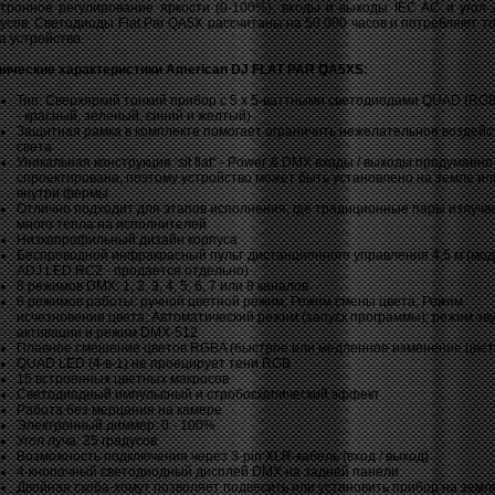
ктронное регулирование яркости (0-100%), входы и выходы IEC AC и угол 
усов. Светодиоды Flat Par QA5X рассчитаны на 50 000 часов и потребляют то
а устройство.
нические характеристики American DJ FLAT PAR QA5XS:
Тип: Сверхяркий тонкий прибор с 5 х 5-ваттными светодиодами QUAD (RGB
- красный, зеленый, синий и желтый)
Защитная рамка в комплекте помогает ограничить нежелательное воздейс
света
Уникальная конструкция ‛sit flat“ - Power & DMX входы / выходы продуманно
спроектирована, поэтому устройство может быть установлено на земле ил
внутри фермы
Отлично подходит для этапов исполнения, где традиционные пары излуча
много тепла на исполнителей
Низкопрофильный дизайн корпуса
Беспроводной инфракрасный пульт дистанционного управления 4,5 м (мод
ADJ LED RC2 - продается отдельно)
8 режимов DMX: 1, 2, 3, 4, 5, 6, 7 или 8 каналов
6 режимов работы: ручной цветной режим; Режим смены цвета; Режим
исчезновения цвета; Автоматический режим (запуск программы); режим зв
активации и режим DMX-512
Плавное смешение цветов RGBA (быстрое или медленное изменение цвет
QUAD LED (4-в-1) не проецирует тени RGB
15 встроенных цветных макросов
Светодиодный импульсный и стробоскопический эффект
Работа без мерцания на камере
Электронный диммер: 0 - 100%
Угол луча: 25 градусов
Возможность подключения через 3-pin XLR-кабель (вход / выход)
4-кнопочный светодиодный дисплей DMX на задней панели
Двойная скоба-хомут позволяет подвесить или установить прибор на земл