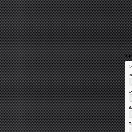
За
О
В
E
В
П