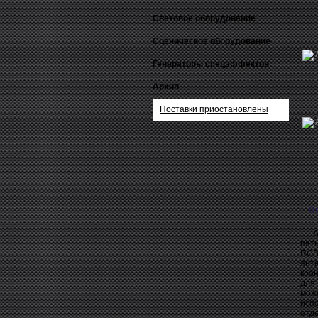
Световое оборудование
Сценическое оборудование
Генераторы спецэффектов
Архив
Поставки приостановлены
О
Ame
пят
RGB
янт
кро
для
мож
исп
отд