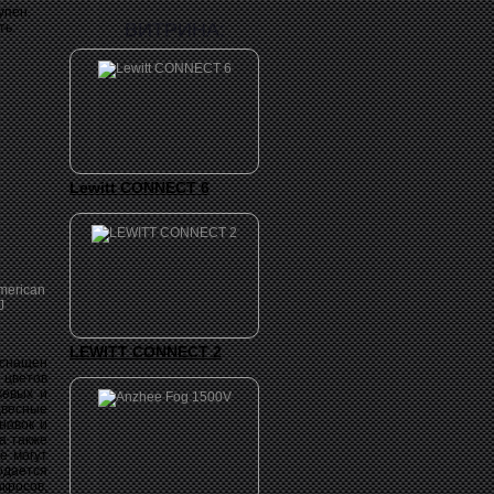
упен.
ВИТРИНА:
ть:
Lewitt CONNECT 6
LEWITT CONNECT 2
оснащен
 цветов
жевых и
двесные
новок и
а также
е могут
одается
кросов,