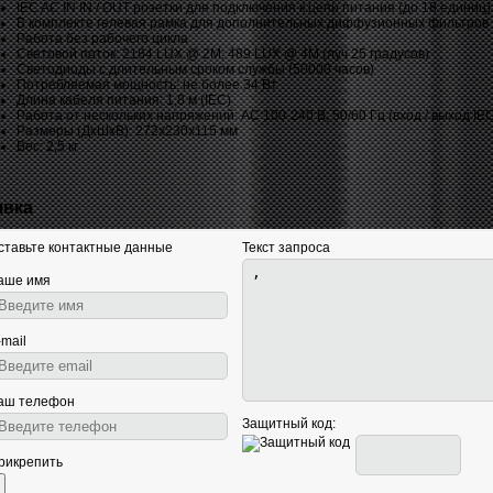
IEC AC IN IN / OUT розетки для подключения к цепи питания (до 18 единиц)
В комплекте гелевая рамка для дополнительных диффузионных фильтров
Работа без рабочего цикла
Световой поток: 2184 LUX @ 2M; 489 LUX @ 4M (луч 25 градусов)
Светодиоды с длительным сроком службы (50000 часов)
Потребляемая мощность: не более 34 Вт
Длина кабеля питания: 1,8 м (IEC)
Работа от нескольких напряжений: AC 100-240 В, 50/60 Гц (вход / выход IE
Размеры (ДхШхВ): 272x230x115 мм
Вес: 2,5 кг
явка
ставьте контактные данные
Текст запроса
аше имя
-mail
аш телефон
Защитный код:
рикрепить