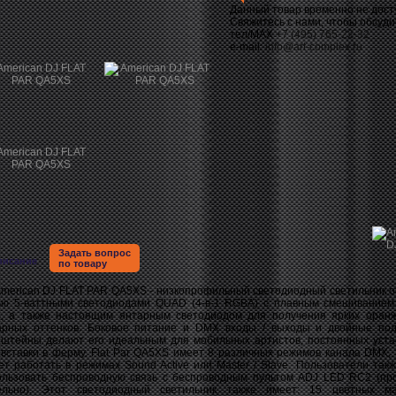
Данный товар временно не дост
Свяжитесь с нами, чтобы обсуди
тел/MAX
+7 (495) 765-22-32
e-mail:
info@art-complex.ru
Задать вопрос
писание
по товару
rican DJ FLAT PAR QA5XS - низкопрофильный светодиодный светильник 
ью 5-ваттными светодиодами QUAD (4-в-1 RGBA) с плавным смешиванием
, а также настоящим янтарным светодиодом для получения ярких оран
арных оттенков. Боковое питание и DMX входы / выходы и двойные по
нштейны делают его идеальным для мобильных артистов, постоянных уста
 вставки в ферму. Flat Par QA5XS имеет 8 различных режимов канала DMX, 
ет работать в режимах Sound Active или Master / Slave. Пользователи такж
ользовать беспроводную связь с беспроводным пультом ADJ LED RC2 (пр
ельно). Этот светодиодный светильник также имеет: 15 цветных ма