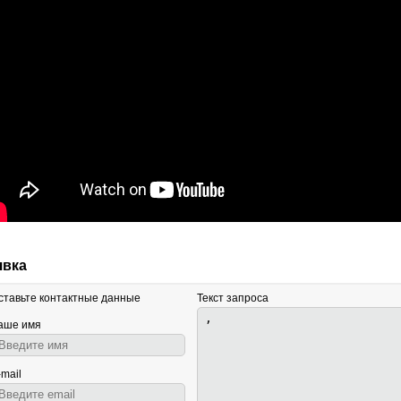
явка
ставьте контактные данные
Текст запроса
аше имя
-mail