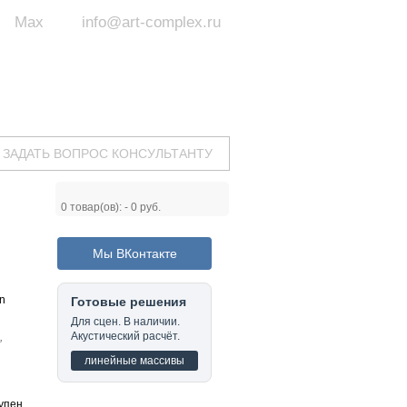
Max
info@art-complex.ru
ум:
 ул. Южная, д.8А, БЦ, офис №326
с 9 до 19 ч.
(Пн-Пт)
ЗАДАТЬ ВОПРОС КОНСУЛЬТАНТУ
0
товар(ов): -
0 руб.
Мы ВКонтакте
n
Готовые решения
Для сцен. В наличии.
Акустический расчёт.
,
линейные массивы
упен.