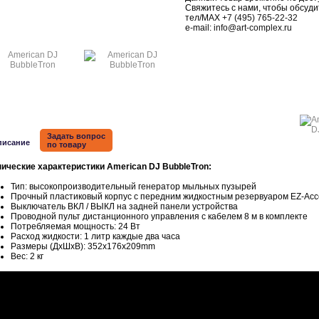
Свяжитесь с нами, чтобы обсуди
тел/MAX
+7 (495) 765-22-32
e-mail:
info@art-complex.ru
Задать вопрос
писание
по товару
нические характеристики American DJ BubbleTron:
Тип: высокопроизводительный генератор мыльных пузырей
Прочный пластиковый корпус с передним жидкостным резервуаром EZ-Acc
Выключатель ВКЛ / ВЫКЛ на задней панели устройства
Проводной пульт дистанционного управления с кабелем 8 м в комплекте
Потребляемая мощность: 24 Вт
Расход жидкости: 1 литр каждые два часа
Размеры (ДxШxВ): 352x176x209mm
Вес: 2 кг