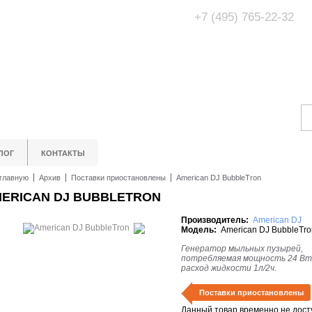
+7 (495) 765-22-32
Адрес Офис/Шоур
МО, г. Одинцово,
ЛОГ
КОНТАКТЫ
главную
Архив
Поставки приостановлены
American DJ BubbleTron
ERICAN DJ BUBBLETRON
Производитель:
American DJ
Модель:
American DJ BubbleTro
Генератор мыльных пузырей,
потребляемая мощность 24 Вт
расход жидкости 1л/2ч.
Поставки приостановлены
Данный товар временно не дост