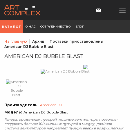
О НАС
СОТРУДНИЧЕСТВО
БЛОГ
КАТАЛОГ
На главную
Архив
Поставки приостановлены
American DJ Bubble Blast
AMERICAN DJ BUBBLE BLAST
Производитель:
American DJ
Модель:
American DJ Bubble Blast
Генератор мыльных пузырей, мощные вентиляторы позволяет
создавать больше 100 мыльных пузырей в минуту, двойная
система вентиляторов направляет пузыри вверх в воздух, легкий