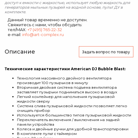
доступ к емкости с жидкостью, использует любую жидкость для
генераторов мыльных пузырей на водной основе, пульт ДУ в
комплекте.
Данный товар временно не доступен.
Свяжитесь с нами, чтобы обсудить:
тел/MAX:
+7 (495) 765-22-32
e-mail:
info@art-complex.ru
Описание
Задать вопрос
по товару
Технические характеристики American DJ Bubble Blast:
Технология массивного двойного вентилятора
производит 100 пузырьков в минуту
Вторичная двойная система подъема вентилятора
заставляет пузырьки подниматься высоко в воздух
Легкий контейнер для наполнения пузырьковой
жидкости сверху
Система слива пузырьковой жидкости позволяет легко
очищать прибор
Используется большинство типов пузырьковой жидкости
Переключатель включения / выключения на задней
панели устройства
Колеса и двойные ручки для удобной транспортировки
В комплекте пульт с таймером