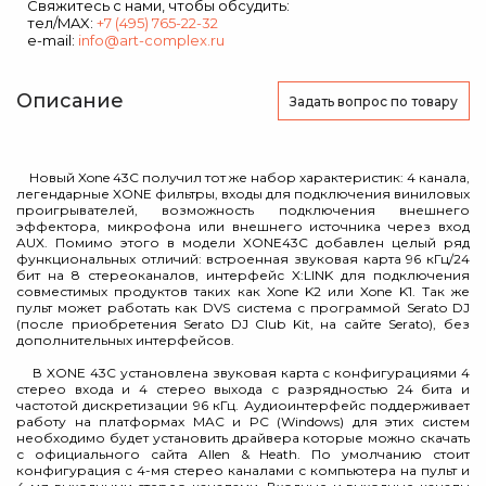
Свяжитесь с нами, чтобы обсудить:
тел/MAX:
+7 (495) 765-22-32
e-mail:
info@art-complex.ru
Описание
Задать вопрос
по товару
Новый Xone 43С получил тот же набор характеристик: 4 канала,
легендарные XONE фильтры, входы для подключения виниловых
проигрывателей, возможность подключения внешнего
эффектора, микрофона или внешнего источника через вход
AUX. Помимо этого в модели XONE43C добавлен целый ряд
функциональных отличий: встроенная звуковая карта 96 кГц/24
бит на 8 стереоканалов, интерфейс X:LINK для подключения
совместимых продуктов таких как Xone K2 или Xone K1. Так же
пульт может работать как DVS система с программой Serato DJ
(после приобретения Serato DJ Club Kit, на сайте Serato), без
дополнительных интерфейсов.
В XONE 43С установлена звуковая карта с конфигурациями 4
стерео входа и 4 стерео выхода с разрядностью 24 бита и
частотой дискретизации 96 кГц. Аудиоинтерфейс поддерживает
работу на платформах MAC и PC (Windows) для этих систем
необходимо будет установить драйвера которые можно скачать
с официального сайта Allen & Heath. По умолчанию стоит
конфигурация с 4-мя стерео каналами с компьютера на пульт и