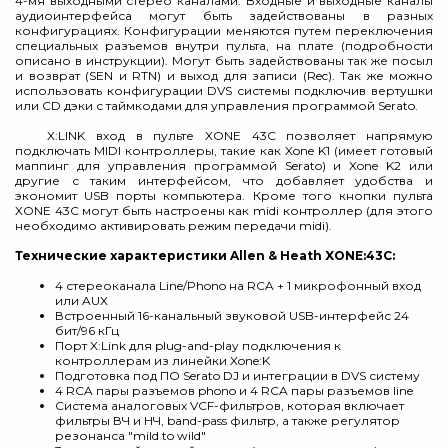
4-мя выходными стерео каналами. Входные и выходные каналы
аудиоинтерфейса могут быть задействованы в разных
конфигурациях. Конфигурации меняются путем переключения
специальных разъемов внутри пульта, на плате (подробности
описано в инструкции). Могут быть задействованы так же посыл
и возврат (SEN и RTN) и выход для записи (Rec). Так же можно
использовать конфигурации DVS системы подключив вертушки
или CD дэки с таймкодами для управления программой Serato.
X:LINK вход в пульте XONE 43С позволяет напрямую
подключать MIDI контроллеры, такие как Xone K1 (имеет готовый
маппинг для управления программой Serato) и Xone K2 или
другие с таким интерфейсом, что добавляет удобства и
экономит USB порты компьютера. Кроме того кнопки пульта
XONE 43C могут быть настроены как midi контроллер (для этого
необходимо активировать режим передачи midi).
Технические характеристики Allen & Heath XONE:43C:
4 стереоканала Line/Phono на RCA + 1 микрофонный вход
или AUX
Встроенный 16-канальный звуковой USB-интерфейс 24
бит/96 кГц
Порт X:Link для plug-and-play подключения к
контроллерам из линейки Xone:K
Подготовка под ПО Serato DJ и интеграции в DVS систему
4 RCA пары разъемов phono и 4 RCA пары разъемов line
Система аналоговых VCF-фильтров, которая включает
фильтры ВЧ и НЧ, band-pass фильтр, а также регулятор
резонанса "mild to wild"