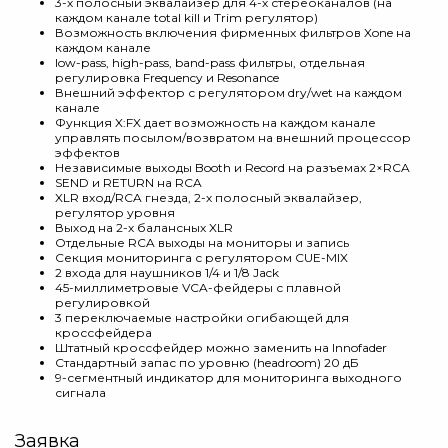
3-х полосный эквалайзер для 4-х стереоканалов (на
каждом канале total kill и Trim регулятор)
Возможность включения фирменных фильтров Xone на
каждом канале
low-pass, high-pass, band-pass фильтры, отдельная
регулировка Frequency и Resonance
Внешний эффектор с регулятором dry/wet на каждом
канале
Функция X:FX дает возможность на каждом канале
управлять посылом/возвратом на внешний процессор
эффектов
Независимые выходы Booth и Record на разъемах 2×RCA
SEND и RETURN на RCA
XLR вход/RCA гнезда, 2-х полосный эквалайзер,
регулятор уровня
Выход на 2-х балансных XLR
Отдельные RCA выходы на мониторы и запись
Секция мониторинга с регулятором CUE-MIX
2 входа для наушников 1/4 и 1/8 Jack
45-миллиметровые VCA-фейдеры с плавной
регулировкой
3 переключаемые настройки огибающей для
кроссфейдера
Штатный кроссфейдер можно заменить на Innofader
Стандартный запас по уровню (headroom) 20 дБ
9-сегментный индикатор для мониторинга выходного
сигнала
Заявка