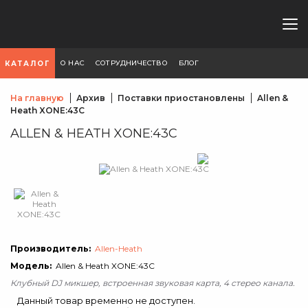
О НАС
СОТРУДНИЧЕСТВО
БЛОГ
КАТАЛОГ
На главную
Архив
Поставки приостановлены
Allen &
Heath XONE:43C
ALLEN & HEATH XONE:43C
Производитель:
Allen-Heath
Модель:
Allen & Heath XONE:43C
Клубный DJ микшер, встроенная звуковая карта, 4 стерео канала.
Данный товар временно не доступен.