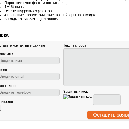
Переключаемое фантомное питание,
4 AUX шины,
DSP 16 цифровых эффектов,
4-полосные параметрические эквалайзеры на выходах,
Выходы RCA и SPDIF для записи
явка
ставьте контактные данные
Текст запроса
аше имя
-mail
аш телефон
Защитный код:
рикрепить