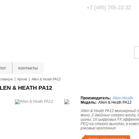
+7 (495) 765-22-32
Адрес Офис/Шоур
МО, г. Одинцово,
ЛОГ
КОНТАКТЫ
главную
Архив
Allen & Heath PA12
LEN & HEATH PA12
Производитель:
Allen-Heath
Модель:
Allen & Heath PA12
Allen & Heath PA12 микшерный 
моно, 2 двойных стерео входа, 
шины, 16 цифровых FX эффекто
PEQ на стерео выходах, в комп
рэковые крепления