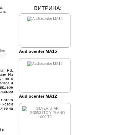
ВИТРИНА:
а.
рать
Audiocenter MA15
ла TRS.
ием. На
ут по 4
-fade и
микшере
алайзер
Audiocenter MA12
т этого
В новом
я ее на
S и