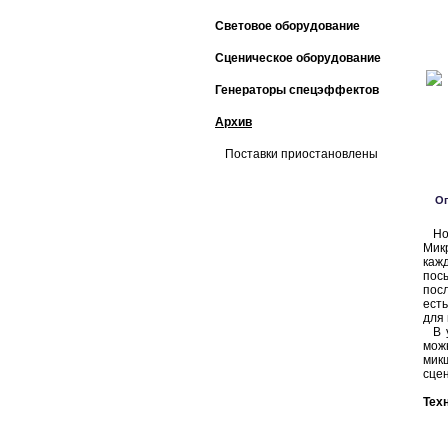
Световое оборудование
Сценическое оборудование
Генераторы спецэффектов
Архив
Поставки приостановлены
О
Нов
Мик
каж
посы
пос
ест
для 
В у
мож
мик
сце
Тех