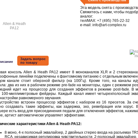
Снято с производства
Эта модель снята с производств
Свяжитесь с нами, чтобы подоб
аналог:
тел/MAX:
+7 (495) 765-22-32
e-mail:
info@art-complex.ru
Задать вопрос
писание
по товару
ая консоль Allen & Heath PA12 имеет 8 моноканалов XLR и 2 стереокана
рофонные линейки подключены к фантомному питанию с отдельным включен
дом канале стоит оберзной фильтр (на 100Гц). Кроме того, на каналы ид
ла: два из них в рабочем режиме pre-fade на мониторы, один с режимом post
ледний идет на процессор для создания эффектов в режиме post-fade. В 
ь 100-миллиметровые фейдеры. Каждый канал имеет четырехполосный экв
настройки равномерного звучания.
стройство встроен процессор эффектов с набором из 16 пресетов. За сче
но создавать такие эффекты, как задержка, эхо, ревебрация или хорус. 
шере есть вход для присоединения педали для отключения эффектов, нажима
не, артист автоматически управляет эффектами.
нические характеристики Allen & Heath PA12:
8 моно, 4-х полосный эквалайзер, 2 двойных стерео входа на разъемах TR
RCA, независимая регулировка чувствительности, 2-полосный эквалайзер,