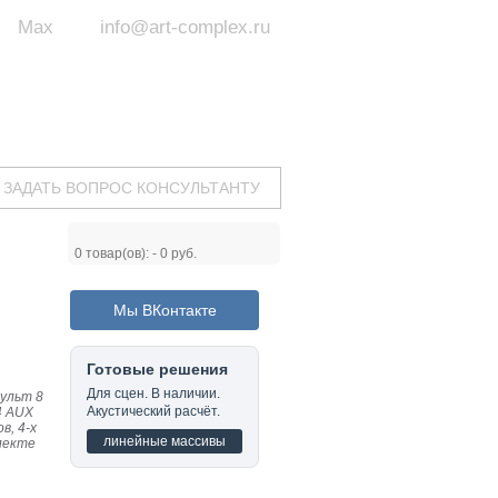
Max
info@art-complex.ru
ум:
 ул. Южная, д.8А, БЦ, офис №326
с 9 до 19 ч.
(Пн-Пт)
ЗАДАТЬ ВОПРОС КОНСУЛЬТАНТУ
0
товар(ов): -
0 руб.
Мы ВКонтакте
Готовые решения
Для сцен. В наличии.
пульт 8
Акустический расчёт.
4 AUX
в, 4-х
линейные массивы
лекте