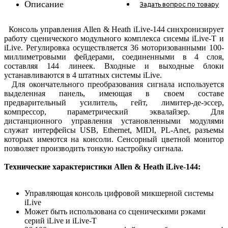
Описание
Задать вопрос
по товару
Консоль управления Allen & Heath iLive-144 синхронизирует
работу сценического модульного комплекса сисемы iLive-T и
iLive. Регулировка осуществляется 36 моторизованными 100-
миллиметровыми фейдерами, соединенными в 4 слоя,
составляя 144 линеек. Входные и выходные блоки
устанавливаются в 4 штатных системы iLive.
Для окончательного преобразования сигнала используется
выделенная панель, имеющая в своем составе
предварительный усилитель, гейт, лимитер-де-эссер,
компрессор, параметрический эквалайзер. Для
дистанционного управления установленными модулями
служат интерфейсы USB, Ethernet, MIDI, PL-Anet, разъемы
которых имеются на консоли. Сенсорный цветной монитор
позволяет производить тонкую настройку сигнала.
Технические характеристики Allen & Heath iLive-144:
Управляющая консоль цифровой микшерной системы
iLive
Может быть использована со сценическими рэками
серий iLive и iLive-T