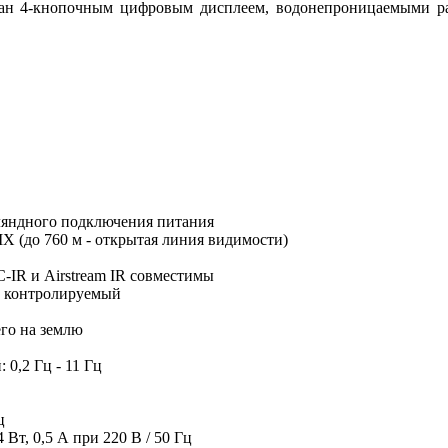
н 4-кнопочным цифровым дисплеем, водонепроницаемыми разъ
ляндного подключения питания
 (до 760 м - открытая линия видимости)
IR и Airstream IR совместимы
X контролируемый
го на землю
 0,2 Гц - 11 Гц
ц
 Вт, 0,5 А при 220 В / 50 Гц