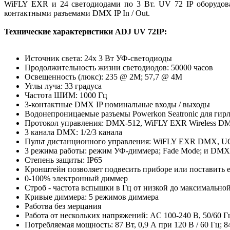
WiFLY EXR и 24 светодиодами по 3 Вт. UV 72 IP оборудова
контактными разъемами DMX IP In / Out.
Технические характеристики ADJ UV 72IP:
Источник света: 24x 3 Вт УФ-светодиоды
Продолжительность жизни светодиодов: 50000 часов
Освещенность (люкс): 235 @ 2М; 57,7 @ 4M
Углы луча: 33 градуса
Частота ШИМ: 1000 Гц
3-контактные DMX IP номинальные входы / выходы
Водонепроницаемые разъемы Powerkon Seatronic для гир
Протокол управления: DMX-512, WiFLY EXR Wireless DMX
3 канала DMX: 1/2/3 канала
Пульт дистанционного управления: WiFLY EXR DMX, UC-
3 режима работы: режим УФ-диммера; Fade Mode; и DM
Степень защиты: IP65
Кронштейн позволяет подвесить приборе или поставить е
0-100% электронный диммер
Строб - частота вспышки в Гц от низкой до максимальной:
Кривые диммера: 5 режимов диммера
Работва без мерцания
Работа от нескольких напряжений: AC 100-240 В, 50/60 Г
Потребляемая мощность: 87 Вт, 0,9 А при 120 В / 60 Гц; 84