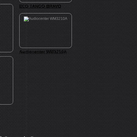
ECO TANGO BRAVO
Audiocenter WM3210A