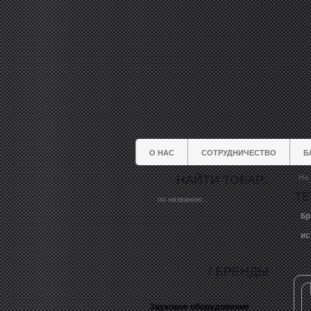
О НАС
СОТРУДНИЧЕСТВО
Б
НАЙТИ ТОВАР:
На 
T
Бр
ис
/ БРЕНДЫ
Звуковое оборудование