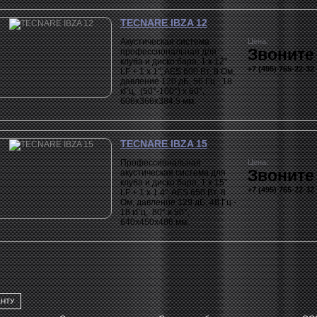
500x302x320 мм.
TECNARE IBZA 12
Акустическая система
Цена:
Звоните
профессиональная для
клуба и диско бара, 1 х 12"
+7 (495) 765-22-32
LF + 1 x 1", AES 600 Вт, 8 Ом,
давление 120 дБ, 56 Гц - 18
кГц, (50°-100°) x 60°,
606x366x384.5 мм.
TECNARE IBZA 15
Профессиональная
Цена:
Звоните
акустическая система для
клуба и диско бара, 1 х 15"
+7 (495) 765-22-32
LF + 1 x 1.4", AES 650 Вт, 8
Ом, давление 129 дБ, 48 Гц -
18 кГц, 80° x 50°,
640x450x486 мм.
АНТУ