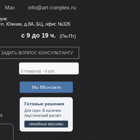
Max
info@art-complex.ru
ум:
 ул. Южная, д.8А, БЦ, офис №326
с 9 до 19 ч.
(Пн-Пт)
ЗАДАТЬ ВОПРОС КОНСУЛЬТАНТУ
0
товар(ов): -
0 руб.
Мы ВКонтакте
Готовые решения
Для сцен. В наличии.
ее
Акустический расчёт.
линейные массивы