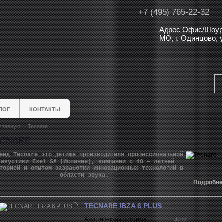
+7 (495) 765-22-32
Адрес Офис/Шоур
МО, г. Одинцово,
ЛОГ
КОНТАКТЫ
главную
Tecnare
ECNARE
енд Tecnare это детище производителя профессиональной
акустики Exel SA (Испания), компании с 40 – летней
торией и опытом разработки инновационных технологий в
области звука.
Подробн
TECNARE IBZA 6 PLUS
Акустическая система
Цена: