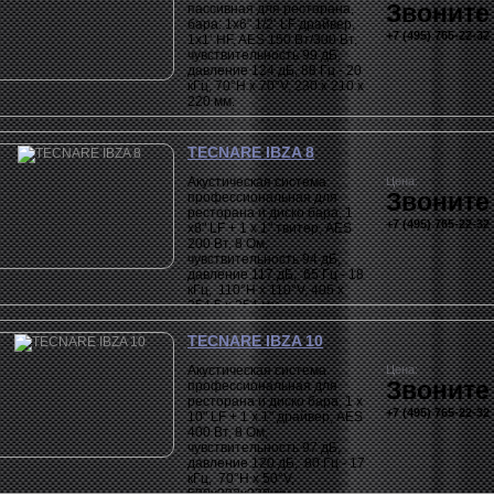
Звоните
пассивная для ресторана,
бара: 1x6" 1/2‛ LF драйвер,
+7 (495) 765-22-32
1x1‛ HF, AES 150 Вт/300 Вт,
чувствительность 99 дБ,
давление 124 дБ, 88 Гц - 20
кГц, 70°H x 70°V, 230 x 210 x
220 мм.
TECNARE IBZA 8
Акустическая система
Цена:
Звоните
профессиональная для
ресторана и диско бара, 1
+7 (495) 765-22-32
х8" LF + 1 x 1" твитер, AES
200 Вт, 8 Ом,
чувствительность 94 дБ,
давление 117 дБ, 65 Гц - 18
кГц, 110°H x 110°V, 405 x
254,5 x 254 мм.
TECNARE IBZA 10
Акустическая система
Цена:
Звоните
профессиональная для
ресторана и диско бара, 1 х
+7 (495) 765-22-32
10" LF + 1 x 1" драйвер, AES
400 Вт, 8 Ом,
чувствительность 97 дБ,
давление 120 дБ, 80 Гц - 17
кГц, 70°H x 50°V,