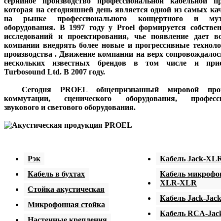
серийное производство
профессиональной кабельной п
которая на сегодняшней день является одной из самых ка
на рынке профессионального концертного и муз
оборудования. В 1997 году у
Proel
формируется собстве
исследований и проектирования, чье появление дает в
компании внедрять более новые и прогрессивные техноло
производства . Движение компании на верх сопровождалос
нескольких известных брендов в том числе и прио
Turbosound Ltd. В 2007 году.
Сегодня PROEL общепризнанный мировой произ
коммутации, сценического оборудования, професси
звукового и светового оборудования.
Рэк
Кабель Jack-XL
Кабель в бухтах
Кабель микроф
XLR-XLR
Стойка акустическая
Кабель Jack-Jac
Микрофонная стойка
Кабель RCA-Jac
Настенные крепления