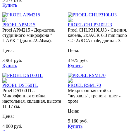
Купить
PROEL APM215
PROEL CHLP310LU3
Proel APM215 - Держатель
Proel CHLP310LU3 - Сценич.
студийного микрофона "
кабель, 2xJACK 6.3 mm mono
ПАУК " (диам.22-24мм).
<-> 2хRCA male, длина - 3
Цена:
Цена:
3 961
руб.
3 975
руб.
Купить
Купить
PROEL DST60TL
PROEL RSM170
Proel DST60TL -
Микрофонная стойка
Микрофонная стойка,
"журавль", тренога, цвет -
настольная, складная, высота
хром
11-17 см.
Цена:
Цена:
5 160
руб.
4 000
руб.
Купить