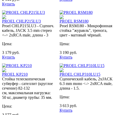
Купить
PROEL CHLP215LU3
PROEL RSM180
Proel CHLP215LU3 - Сценич.
Proel RSM180 - Микрофонная
кабель, JACK 3.5 mm стерео
стойка "журавль", тренога,
<-> 2хRCA male, длина - 3
цвет - матовый чёрный.
Цена:
Цена:
3 179
руб.
3 190
руб.
Купить
Купить
PROEL KP210
PROEL CHLP310LU15
Стойка телескопическая
Сценический кабель, 2xJACK
субвуфер - сателлит (круглое
6.3 mm mono <-> 2хRCA male,
сечение) 82-132
длина - 1.5.
см, максимальная нагрузка:
Цена:
50 кг, диаметр трубы: 35 мм.
3 613
руб.
Цена:
Купить
3 577
руб.