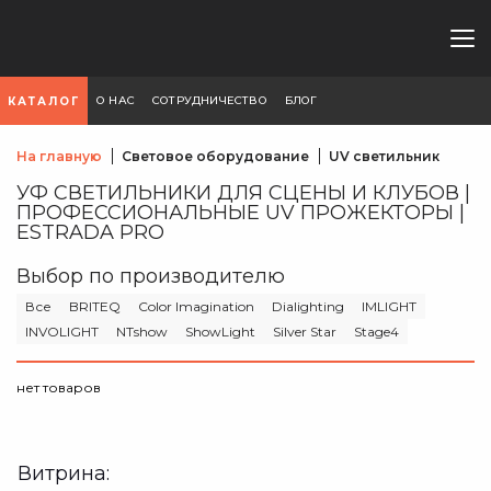
О НАС
СОТРУДНИЧЕСТВО
БЛОГ
КАТАЛОГ
На главную
Световое оборудование
UV светильник
УФ СВЕТИЛЬНИКИ ДЛЯ СЦЕНЫ И КЛУБОВ |
ПРОФЕССИОНАЛЬНЫЕ UV ПРОЖЕКТОРЫ |
ESTRADA PRO
Выбор по производителю
Все
BRITEQ
Color Imagination
Dialighting
IMLIGHT
INVOLIGHT
NTshow
ShowLight
Silver Star
Stage4
нет товаров
Витрина: