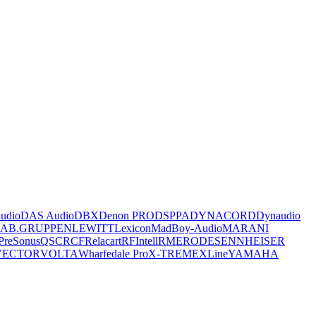
udio
DAS Audio
DBX
Denon PRO
DSPPA
DYNACORD
Dynaudio
LAB.GRUPPEN
LEWITT
Lexicon
MadBoy-Audio
MARANI
PreSonus
QSC
RCF
Relacart
RFIntell
RME
RODE
SENNHEISER
VECTOR
VOLTA
Wharfedale Pro
X-TREME
XLine
YAMAHA