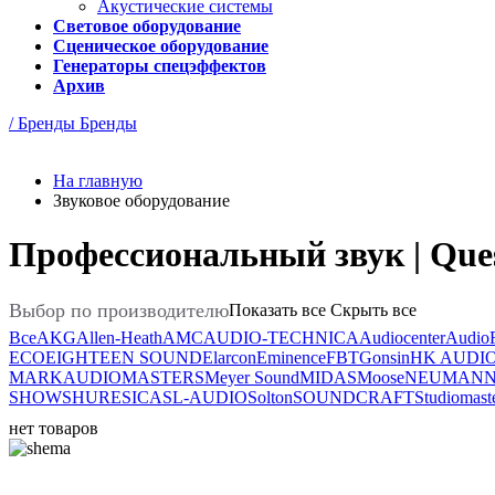
Акустические системы
Световое оборудование
Сценическое оборудование
Генераторы спецэффектов
Архив
/ Бренды
Бренды
На главную
Звуковое оборудование
Профессиональный звук | Ques
Выбор по производителю
Показать все
Скрыть все
Все
AKG
Allen-Heath
AMC
AUDIO-TECHNICA
Audiocenter
Audio
ECO
EIGHTEEN SOUND
Elarcon
Eminence
FBT
Gonsin
HK AUDI
MARKAUDIO
MASTERS
Meyer Sound
MIDAS
Moose
NEUMAN
SHOW
SHURE
SICA
SL-AUDIO
Solton
SOUNDCRAFT
Studiomast
нет товаров