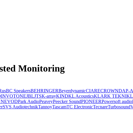
ted Monitoring
Rus
BC Speakers
BEHRINGER
Beyerdynamic
CIARE
CROWN
DAP-A
O
INVOTONE
JBL
JTS
K-array
KIND
KL Acoustics
KLARK TEKNIK
N
NEVOD
Park Audio
Peavey
Peecker Sound
PIONEER
Powersoft audio
er
SVS Audiotechnik
Tannoy
Tascam
TC Electronic
Tecnare
Turbosound