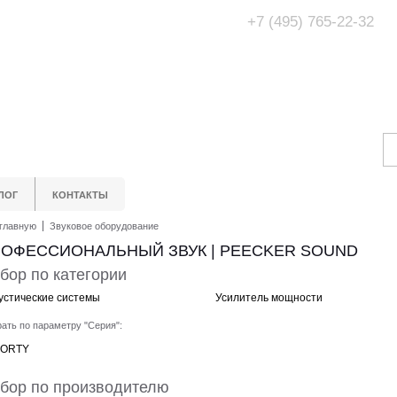
+7 (495) 765-22-32
Адрес Офис/Шоур
МО, г. Одинцово,
ЛОГ
КОНТАКТЫ
главную
Звуковое оборудование
ОФЕССИОНАЛЬНЫЙ ЗВУК | PEECKER SOUND
бор по категории
устические системы
Усилитель мощности
ать по параметру "Серия":
FORTY
бор по производителю