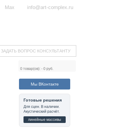
Max
info@art-complex.ru
ум:
 ул. Южная, д.8А, БЦ, офис №326
с 9 до 19 ч.
(Пн-Пт)
ЗАДАТЬ ВОПРОС КОНСУЛЬТАНТУ
0
товар(ов): -
0 руб.
Мы ВКонтакте
Готовые решения
Для сцен. В наличии.
Акустический расчёт.
линейные массивы