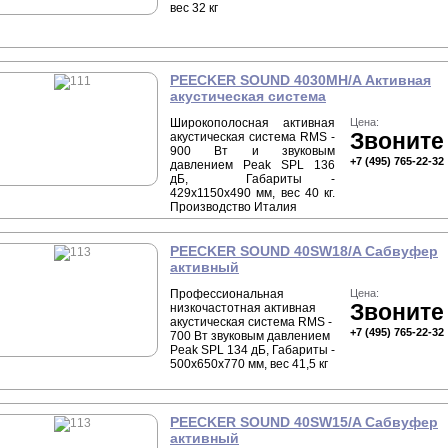
вес 32 кг
PEECKER SOUND 4030MH/A Активная
акустическая система
Широкополосная активная
Цена:
Звоните
акустическая система RMS -
900 Вт и звуковым
+7 (495) 765-22-32
давлением Peak SPL 136
дБ, Габариты -
429х1150х490 мм, вес 40 кг.
Производство Италия
PEECKER SOUND 40SW18/A Сабвуфер
активный
Профессиональная
Цена:
Звоните
низкочастотная активная
акустическая система RMS -
+7 (495) 765-22-32
700 Вт звуковым давлением
Peak SPL 134 дБ, Габариты -
500х650х770 мм, вес 41,5 кг
PEECKER SOUND 40SW15/A Сабвуфер
активный