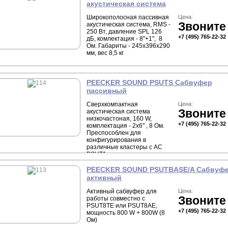
акустическая система
Широкополосная пассивная
Цена:
Звоните
акустическая система, RMS -
250 Вт, давление SPL 126
+7 (495) 765-22-32
дБ, комлектация - 8"+1", 8
Ом. Габариты - 245х396х290
мм, вес 8,5 кг
PEECKER SOUND PSUTS Сабвуфер
пассивный
Сверхкомпактная
Цена:
Звоните
акустическая система
низкочастоная, 160 W,
+7 (495) 765-22-32
комплектация - 2х6" , 8 Ом.
Преспособлен для
конфигурирования в
различные кластеры с АС
PSUT1
PEECKER SOUND PSUTBASE/A Сабвуф
активный
Активный сабвуфер для
Цена:
Звоните
работы совместно с
PSUT8TE или PSUT8AE,
+7 (495) 765-22-32
мощность 800 W + 800W (8
Ом)