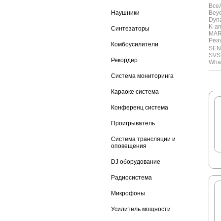
Все
Наушники
Bey
Dyn
K-ar
Синтезаторы
MAR
Pea
Комбоусилители
SEN
SVS 
Рекордер
Whar
Система мониторинга
Караоке система
Конференц система
Проигрыватель
Система трансляции и
оповещения
DJ оборудование
Радиосистема
Микрофоны
Усилитель мощности