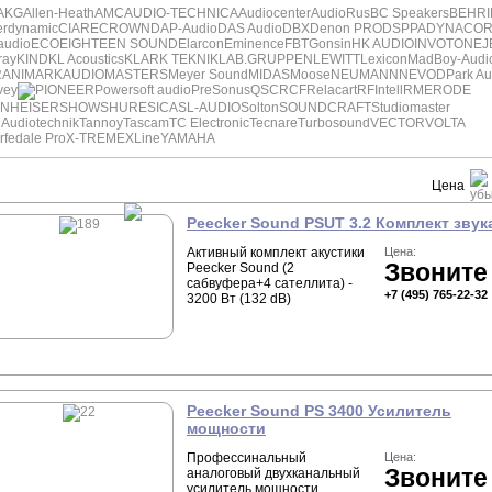
AKG
Allen-Heath
AMC
AUDIO-TECHNICA
Audiocenter
AudioRus
BC Speakers
BEHR
erdynamic
CIARE
CROWN
DAP-Audio
DAS Audio
DBX
Denon PRO
DSPPA
DYNACO
audio
ECO
EIGHTEEN SOUND
Elarcon
Eminence
FBT
Gonsin
HK AUDIO
INVOTONE
J
ray
KIND
KL Acoustics
KLARK TEKNIK
LAB.GRUPPEN
LEWITT
Lexicon
MadBoy-Audi
ANI
MARKAUDIO
MASTERS
Meyer Sound
MIDAS
Moose
NEUMANN
NEVOD
Park Au
vey
PIONEER
Powersoft audio
PreSonus
QSC
RCF
Relacart
RFIntell
RME
RODE
NHEISER
SHOW
SHURE
SICA
SL-AUDIO
Solton
SOUNDCRAFT
Studiomaster
Audiotechnik
Tannoy
Tascam
TC Electronic
Tecnare
Turbosound
VECTOR
VOLTA
fedale Pro
X-TREME
XLine
YAMAHA
Цена
Peecker Sound PSUT 3.2 Комплект звук
Активный комплект акустики
Цена:
Звоните
Peecker Sound (2
сабвуфера+4 сателлита) -
+7 (495) 765-22-32
3200 Вт (132 dB)
Peecker Sound PS 3400 Усилитель
мощности
Профессинальный
Цена:
Звоните
аналоговый двухканальный
усилитель мощности.