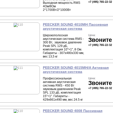
+7 (495) 765-22-32
Выходная мощность RMS
4Ом/8Ом
2*1700Вт/2*1000Вт
PEECKER SOUND 4010MH Пассивная
акустическая система
Широкополосная
Цена:
Звоните
акустическая система RMS -
300 Вт, звуковое давление
+7 (495) 765-22-32
Peak SPL 129 дБ,
комплектация 10"+1", 8 Ом.
Габариты - 307х480х330 мм,
вес 13,5 кг
PEECKER SOUND 4015MH/A Активная
акустическая система
Профессиональная
Цена:
Звоните
активная акустическая
система RMS - 450 Вт
+7 (495) 765-22-32
звуковым давлением Peak
SPL 133 дБ, комплектация
15"+1". Габариты -
429х661х490 мм, вес 24.5 кг
PEECKER SOUND 4008 Пассивная