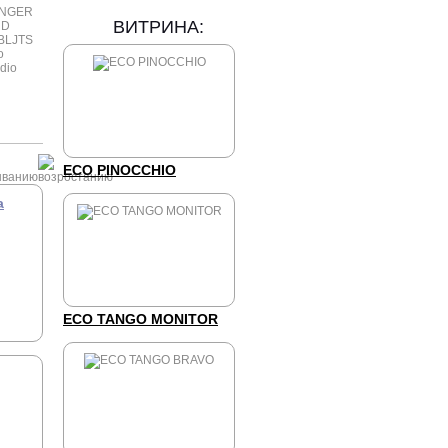
INGER
ВИТРИНА:
RD
BL
JTS
o
dio
ECO PINOCCHIO
а
ECO TANGO MONITOR