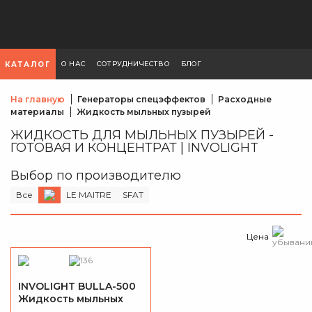
О НАС
СОТРУДНИЧЕСТВО
БЛОГ
КАТАЛОГ
На главную
Генераторы спецэффектов
Расходные
материалы
Жидкость мыльных пузырей
ЖИДКОСТЬ ДЛЯ МЫЛЬНЫХ ПУЗЫРЕЙ -
ГОТОВАЯ И КОНЦЕНТРАТ | INVOLIGHT
Выбор по производителю
Все
LE MAITRE
SFAT
Цена
INVOLIGHT BULLA-500
Жидкость мыльных
пузырей