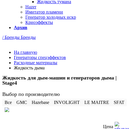
Жидкость тумана
Hazer
Имитатор пламени
Генератор холодных искр
Криоэффекты
Архив
/ Бренды
Бренды
На главную
Генераторы спецэффектов
Расходные материалы
Жидкость дыма
Жидкость для дым-машин и генераторов дыма |
Stage4
Выбор по производителю
Все
GMC
Hazebase
INVOLIGHT
LE MAITRE
SFAT
Цена