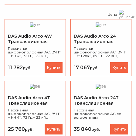
Цена
DAS Audio Arco 4W
DAS Audio Arco 24
Трансляционная
Трансляционная
акустическая система
акустическая система
Пассивная
Пассивная
широкополосная АС, ВЧ 1’’
широкополосная АС, ВЧ 1’’
+ НЧ 4’’, 72 Гц – 22 кГц,
+ НЧ 2x4’’, 65 Гц – 22 кГц,
мощность(RMS/Program/Peak):
мощность(RMS/Program/Peak):
50Вт/100Вт/200Вт,
100Вт/200Вт/400Вт,
дисперсия - 90°x90°, макс.
80°x70°, макс. SPL 115 дБ.
11 782
17 067
Купить
Купить
руб.
руб.
SPL 109 дБ.
DAS Audio Arco 4T
DAS Audio Arco 24T
Трансляционная
Трансляционная
акустическая система
акустическая система
Пассивная
Пассивная
широкополосная АС, ВЧ 1’’
широкополосная АС со
+ НЧ 4’’, 72 Гц – 22 кГц,
встроенным
мощность(RMS/Program/Peak):
трансформатором, ВЧ 1’’ +
50Вт/100Вт/200Вт,
НЧ 2x4’’, 65 Гц – 22 кГц,
дисперсия - 90°x90°, макс.
мощность(RMS/Program/Peak):
25 760
35 840
Купить
Купить
руб.
руб.
SPL 109 дБ.
100Вт/200Вт/400Вт,
80°x70°, макс. SPL 115 дБ.