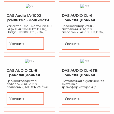
DAS Audio IA-1002
DAS AUDIO CL-6
Усилитель мощности
Трансляционная
акустическая система
Усилитель мощности, 2х500
Громкоговоритель
Вт (4 Ом), 2х250 Вт (8 Ом),
потолочный 6", 2-х
Bridge - 1x1000 Вт (8 Ом).
полосный, 40/160 Вт, 8Ом,
60 Гц-20 кГц, 90 дБ, 1,19 кг.
Уточнить
Уточнить
DAS AUDIO CL-8
DAS AUDIO CL-6TB
Трансляционная
Трансляционная
акустическая система
акустическая система
Громкоговоритель
Потолочная акустическая
потолочный 8", 2-х
система с
полосный, 60 Вт RMS / 240
трансформатором (в
Вт, 50 Гц-20 кГц, пластик,
корпусе), 5-10-15 Вт (100 В),
1,58 кг.
2,5-5-7,5 Вт (70В), 70-20 кГц,
90 дБ, пластик, 1,75 кг.
Уточнить
Уточнить