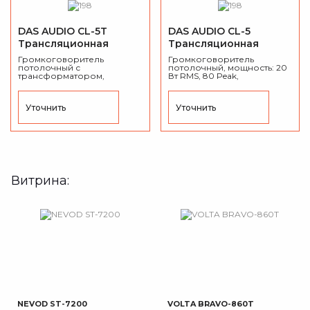
DAS AUDIO CL-5T
DAS AUDIO CL-5
Трансляционная
Трансляционная
акустическая система
акустическая система
Громкоговоритель
Громкоговоритель
потолочный с
потолочный, мощность: 20
трансформатором,
Вт RMS, 80 Peak,
мощность: 3-6 Вт (100В), 1,5-
сопротивление 8 Ом, 0,73
3-6 Вт (70В), белый.
кг.
Уточнить
Уточнить
Витрина:
NEVOD ST-7200
VOLTA BRAVO-860T