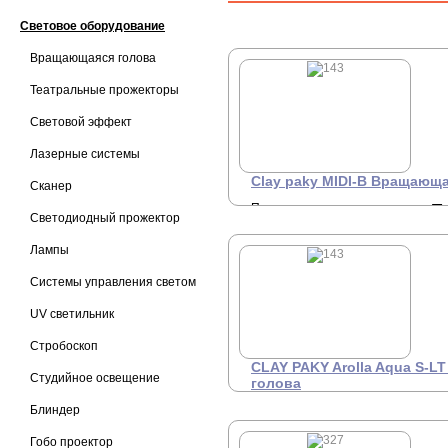
Световое оборудование
Вращающаяся голова
Театральные прожекторы
Световой эффект
Лазерные системы
Clay paky MIDI-B Вращающ
Сканер
Поворотная голова типа
П
Светодиодный прожектор
WASH, LED 19х40 вт. RGBW,
о
зум 4°–50°, 11401 лм,
Лампы
независимое управление
центральным пикселем и
кольцами, 2500–8000 К,
Системы управления светом
Охлаждение:
Автоматический, Тихий,
UV светильник
Театральный, Постоянный,
уровень шума 38,6 dBa, вес
Стробоскоп
17 кг.
CLAY PAKY Arolla Aqua S-
Студийное освещение
голова
Блиндер
Вращающаяся голова LED-
П
PROFILE-SPOT, LED-модуль
о
350 Вт 6500К, CRI>70, линза
Гобо проектор