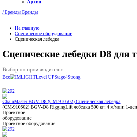
Архив
/ Бренды
Бренды
На главную
Сценическое оборудование
Сценическая лебедка
Сценические лебедки D8 для т
Выбор по производителю
Все
IMLIGHT
Level UP
Stage4
Strong
ChainMaster BGV-D8 (CM-910502) Сценическая лебедка
(CM-910502) BGV-D8 RiggingLift лебедка 500 кг; 4 м/мин; 1-цеп
Проектное
оборудование
Проектное оборудование