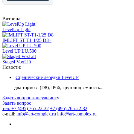
Витрина:
LevelUp Light
IMLIFT ST-T1-1/25 D8+
Level UP LU.500
Stage4 VoxLift
Новости:
Сценические лебедки LevelUP
два тормоза (D8), IP66, грузоподъемность...
Задать вопрос консультанту
Задать вопрос
тел: +7 (495) 765-22-32
+7 (495) 765-22-32
e-mail:
info@art-complex.ru
info@art-complex.ru