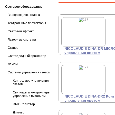
Световое оборудование
Вращающаяся голова
Театральные прожекторы
Световой эффект
Лазерные системы
Сканер
NICOLAUDIE DINA-DR MICR
управления светом
Светодиодный прожектор
Автономный DMX
Це
1
контроллер, 60 каналов,
Лампы
Объём встроенной памяти -
8 кб. Запись и
Системы управления светом
воспроизведение от 10 до
100 сцен (в зависимости от
Контроллер управления
количества шагов и
светом
задействованных каналов
DMX). 1 зона. ПО: ESA2/ESA
Pro 2/Arcolis. Питание: USB -
Свитчеры и контроллеры
5-5.5В DC. Габариты: 52 x 29
управления питанием
NICOLAUDIE DINA-DR2 Кон
x 24мм, масса 16гр.
управления светом
DMX Сплиттер
Контроллер 1 024 DMX
Це
1
каналов (опциональное
Диммер
расширение до 1 536), RDM,