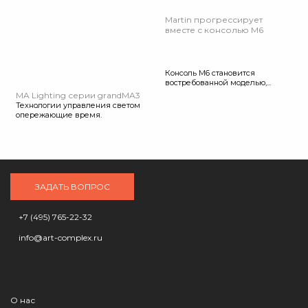
Martin прогрессирует
вместе с консолью М6
Консоль М6 становится
востребованной моделью,...
MA Lighting серии grandMA3
Технологии управления светом
опережающие время.
ЗАДАТЬ ВОПРОС
+7 (495) 765-22-32
info@art-complex.ru
О нас