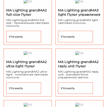
MA Lighting grandMA2
MA Lighting grandMA3
full-size Пульт
light Пульт управления
управления светом
светом DMX
MA Lighting grandMA2 full-
MA Lighting grandMA3 light -
DMX
size - премиальная световая
световая консоль.
консоль.
Уточнить
Уточнить
MA Lighting grandMA2
MA Lighting grandMA2
ultra-light Пульт
reply unit Пульт
управления светом
управления светом
MA Lighting grandMA2 ultra-
MA Lighting grandMA2 reply
DMX
light - компактная световая
DMX
unit - рэковый блок
консоль.
управления светом.
Уточнить
Уточнить