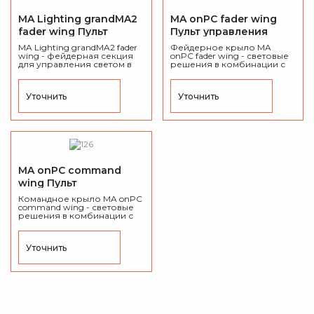
MA Lighting grandMA2
MA onPC fader wing
fader wing Пульт
Пульт управления
управления светом
светом DMX
MA Lighting grandMA2 fader
Фейдерное крыло MA
DMX
wing - фейдерная секция
onPC fader wing - световые
для управления светом в
решения в комбинации с
комбинации с ПО grandMA2
программным
onPC.
обеспечением
grandMA2
onPC
от компании MA
Уточнить
Уточнить
Lighting.
MA onPC command
wing Пульт
управления светом
Командное крыло MA onPC
DMX
command wing - световые
решения в комбинации с
программным
обеспечением
grandMA2
onPC
от компании MA
Уточнить
Lighting.