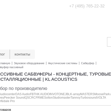
+7 (495) 765-22-32
Адрес Офис/Шоур
МО, г. Одинцово,
ЛОГ
КОНТАКТЫ
главную
Звуковое оборудование
Акустические системы
Сабвуфер
бвуфер пассивный
ССИВНЫЕ САБВУФЕРЫ - КОНЦЕРТНЫЕ, ТУРОВЫЕ
СТАЛЛЯЦИОННЫЕ | KL ACOUSTICS
бор по производителю
Audiocenter
DAS Audio
FBT
HK AUDIO
INVOTONE
JBL
K-array
MASTERS
Moose
Park 
vey
Peecker Sound
QSC
RCF
RME
Solton
Studiomaster
Tannoy
Turbosound
VOLTA
fedale Pro
 товаров