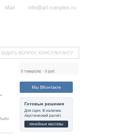
Max
info@art-complex.ru
ум:
 ул. Южная, д.8А, БЦ, офис №326
с 9 до 19 ч.
(Пн-Пт)
ЗАДАТЬ ВОПРОС КОНСУЛЬТАНТУ
0
товар(ов): -
0 руб.
Мы ВКонтакте
,
Готовые решения
Для сцен. В наличии.
Акустический расчёт.
Audio
линейные массивы