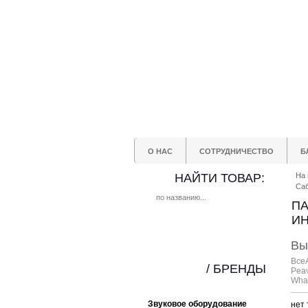
О НАС
СОТРУДНИЧЕСТВО
Б
НАЙТИ ТОВАР:
На 
Са
ПА
ИН
Вы
Все
/ БРЕНДЫ
Pea
Whar
Звуковое оборудование
нет