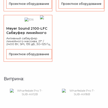
Проектное оборудование
Проектное оборудование
Meyer Sound 2100-LFC
Сабвуфер линейного
массива
Активный сабвуфер
линейного массива, 21" /
2400 Вт, SPL 139 дБ, 30–125 Гц,
березовая фанера, Milan
AVB, IP55, 106,6 кг.
Проектное оборудование
Витрина: