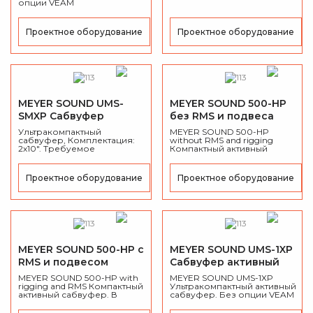
опции VEAM
Проектное оборудование
Проектное оборудование
MEYER SOUND UMS-
MEYER SOUND 500-HP
SMXP Сабвуфер
без RMS и подвеса
активный
Сабвуфер активный
Ультракомпактный
MEYER SOUND 500-HP
сабвуфер, Комплектация:
without RMS and rigging
2х10". Требуемое
Компактный активный
напряжение 48 В
сабвуфер. Без элементов
(постоянный ток). Мощность:
подвеса к раме и без RMS
450 Вт, максимальное
Проектное оборудование
Проектное оборудование
давление 127 дБ/м,
MEYER SOUND 500-HP с
MEYER SOUND UMS-1XP
RMS и подвесом
Сабвуфер активный
Сабвуфер активный
MEYER SOUND 500-HP with
MEYER SOUND UMS-1XP
rigging and RMS Компактный
Ультракомпактный активный
активный сабвуфер. В
сабвуфер. Без опции VEAM
комплекте с RMS и
элементами подвеса к раме.