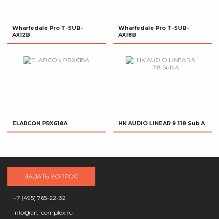
Wharfedale Pro T-SUB-
Wharfedale Pro T-SUB-
AX12B
AX18B
ELARCON PRX618A
HK AUDIO LINEAR 9 118 Sub A
ЗАДАТЬ ВОПРОС
+7 (495) 765-22-32
info@art-complex.ru