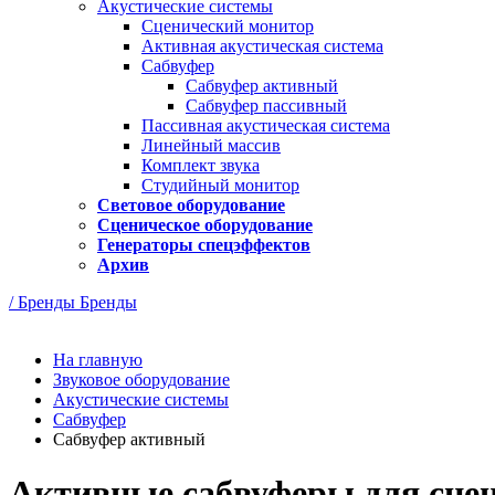
Акустические системы
Сценический монитор
Активная акустическая система
Сабвуфер
Сабвуфер активный
Сабвуфер пассивный
Пассивная акустическая система
Линейный массив
Комплект звука
Студийный монитор
Световое оборудование
Сценическое оборудование
Генераторы спецэффектов
Архив
/ Бренды
Бренды
На главную
Звуковое оборудование
Акустические системы
Сабвуфер
Сабвуфер активный
Активные сабвуферы для сц