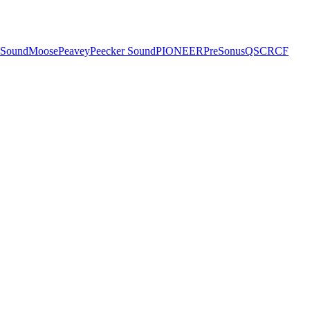
 Sound
Moose
Peavey
Peecker Sound
PIONEER
PreSonus
QSC
RCF