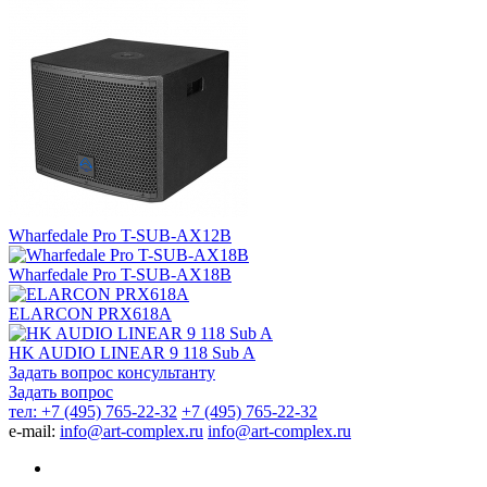
Wharfedale Pro T-SUB-AX12B
Wharfedale Pro T-SUB-AX18B
ELARCON PRX618A
HK AUDIO LINEAR 9 118 Sub A
Задать вопрос консультанту
Задать вопрос
тел: +7 (495) 765-22-32
+7 (495) 765-22-32
e-mail:
info@art-complex.ru
info@art-complex.ru