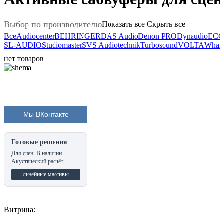
Выбор по производителю
Показать все
Скрыть все
Все
Audiocenter
BEHRINGER
DAS Audio
Denon PRO
Dynaudio
EC
SL-AUDIO
Studiomaster
SVS Audiotechnik
Turbosound
VOLTA
Whar
нет товаров
Мы ВКонтакте
Готовые решения
Для сцен. В наличии.
Акустический расчёт.
линейные массивы
Витрина: