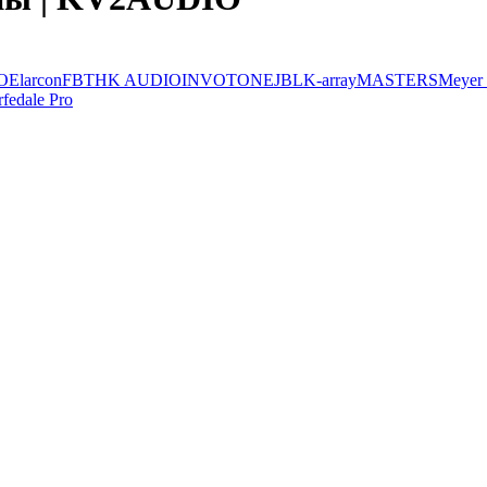
O
Elarcon
FBT
HK AUDIO
INVOTONE
JBL
K-array
MASTERS
Meyer
fedale Pro