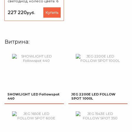
светодиод, колесо цвета: 6
цветов, цветовая
температура: 5600K, Зум:
10°- 20°, IP20.
227 220
Купить
руб.
Витрина:
SHOWLIGHT LED Followspot
JEG 2200E LED FOLLOW
440
SPOT 1000L