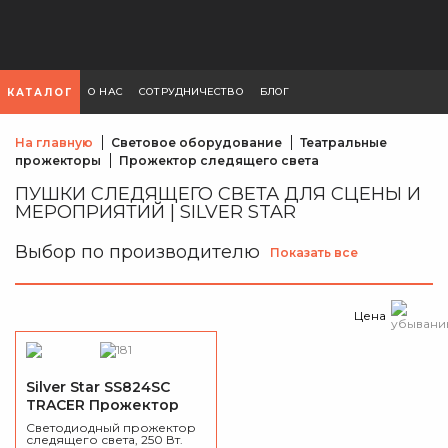
О НАС
СОТРУДНИЧЕСТВО
БЛОГ
КАТАЛОГ
На главную
Световое оборудование
Театральные
прожекторы
Прожектор следящего света
ПУШКИ СЛЕДЯЩЕГО СВЕТА ДЛЯ СЦЕНЫ И
МЕРОПРИЯТИЙ | SILVER STAR
Выбор по производителю
Показать все
Цена
Silver Star SS824SC
TRACER Прожектор
следящего света
Светодиодный прожектор
следящего света, 250 Вт.