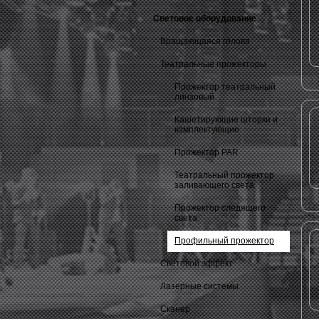
Световое оборудование
Вращающаяся голова
Театральные прожекторы
Прожектор театральный
линзовый
Кашетирующие шторки и
комплектующие
Прожектор PAR
Театральный прожектор
заливающего света
Прожектор следящего
света
Профильный прожектор
Световой эффект
Лазерные системы
Сканер