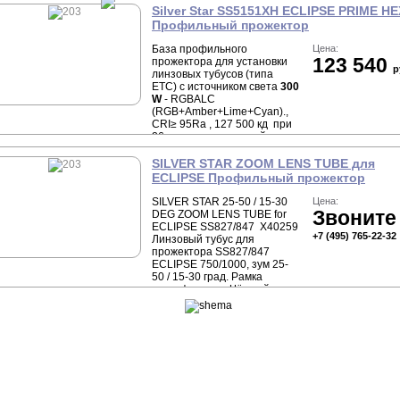
Silver Star SS5151XH ECLIPSE PRIME HE
Профильный прожектор
База профильного
Цена:
123 540
прожектора для установки
р
линзовых тубусов (типа
ЕТС) с источником света
300
W
- RGBALC
(RGB+Amber+Lime+Cyan).,
CRI≥ 95Ra , 127 500 кд при
26 град. оптике, линейное
изменение цветовой
температуры от 1800 до
SILVER STAR ZOOM LENS TUBE для
10000 К, DMX-512, RDM,
ECLIPSE Профильный прожектор
8,5кг,
SILVER STAR 25-50 / 15-30
Цена:
Звоните
DEG ZOOM LENS TUBE for
ECLIPSE SS827/847 X40259
+7 (495) 765-22-32
Линзовый тубус для
прожектора SS827/847
ECLIPSE 750/1000, зум 25-
50 / 15-30 град. Рамка
светофильтра. Чёрный.
АНТУ