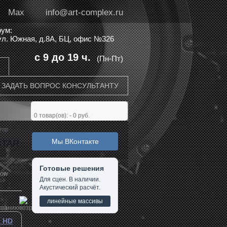
Max
info@art-complex.ru
ум:
 ул. Южная, д.8А, БЦ, офис №326
с 9 до 19 ч.
(Пн-Пт)
ЗАДАТЬ ВОПРОС КОНСУЛЬТАНТУ
0
товар(ов): -
0 руб.
тор
Мы ВКонтакте
STAR
Готовые решения
how
Для сцен. В наличии.
Акустический расчёт.
линейные массивы
I HD