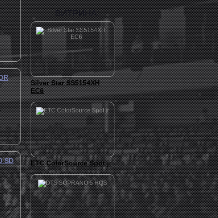
ВИТРИНА:
.
LOR
Silver Star SS5154XH
EC6
.
0 SD
ETC ColorSource Spot jr
.