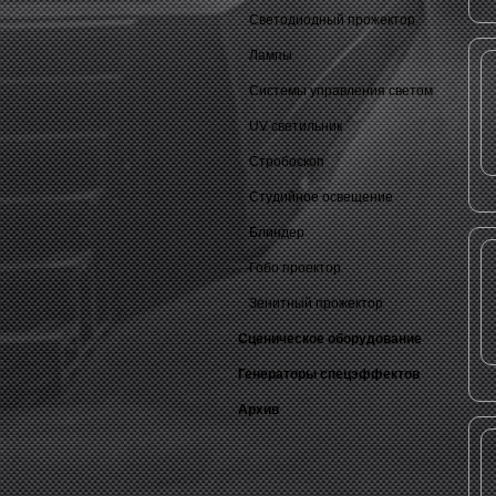
Светодиодный прожектор
Лампы
Системы управления светом
UV светильник
Стробоскоп
Студийное освещение
Блиндер
Гобо проектор
Зенитный прожектор
Сценическое оборудование
Генераторы спецэффектов
Архив