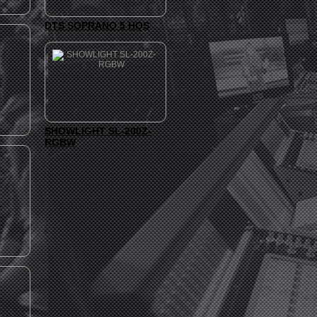
DTS SOPRANO 5 HQS
.
SHOWLIGHT SL-200Z-
RGBW
.