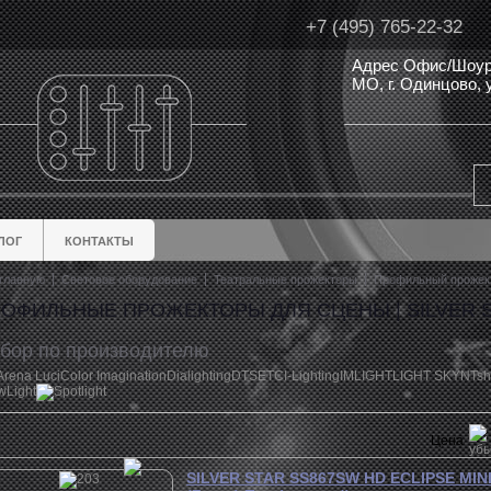
+7 (495) 765-22-32
Адрес Офис/Шоур
МО, г. Одинцово,
ЛОГ
КОНТАКТЫ
главную
Световое оборудование
Театральные прожекторы
Профильный прожек
ОФИЛЬНЫЕ ПРОЖЕКТОРЫ ДЛЯ СЦЕНЫ | SILVER 
бор по производителю
Arena Luci
Color Imagination
Dialighting
DTS
ETC
I-Lighting
IMLIGHT
LIGHT SKY
NTs
wLight
Spotlight
Цена
SILVER STAR SS867SW HD ECLIPSE MIN