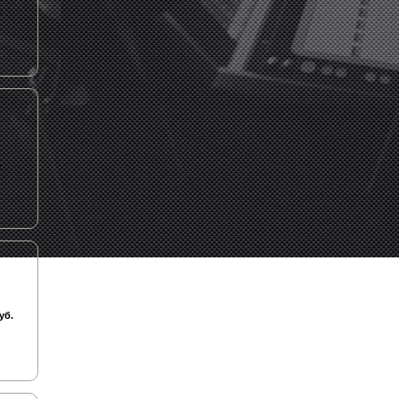
.
.
уб.