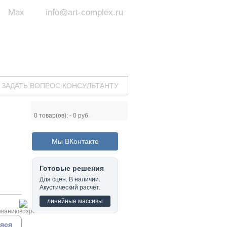
Max
info@art-complex.ru
ум:
 ул. Южная, д.8А, БЦ, офис №326
с 9 до 19 ч.
(Пн-Пт)
ЗАДАТЬ ВОПРОС КОНСУЛЬТАНТУ
0
товар(ов): -
0 руб.
Мы ВКонтакте
Готовые решения
Для сцен. В наличии.
Акустический расчёт.
линейные массивы
аяся