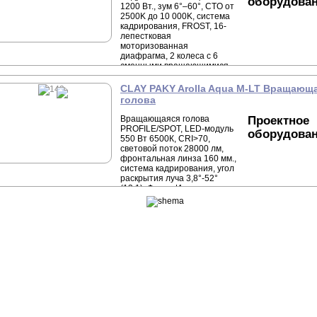
оборудова
1200 Вт., зум 6°–60°, CTO от
2500K до 10 000K, система
кадрирования, FROST, 16-
лепестковая
моторизованная
диафрагма, 2 колеса с 6
сменными вращающимися
гобо HD каждое, Колесо
анимации, 4-гранная призма
CLAY PAKY Arolla Aqua M-LT Вращающ
голова
Вращающаяся голова
Проектное
PROFILE/SPOT, LED-модуль
оборудова
550 Вт 6500К, CRI>70,
световой поток 28000 лм,
фронтальная линза 160 мм.,
система кадрирования, угол
раскрытия луча 3,8°-52°
(13:1), Фрост, Ирис,
линейный CTO 3000K-
6500K, 4-гранная
радиальная и 4-гранная
линейная призмы,
бесконечное вращение по
горизонтали и вертикали,
IP66, вес 30,5 кг.
АНТУ
О нас
Световое оборудование
ООО
Сотрудничество
Звуковое оборудование
ИНН
Гарантия
Генераторы спецэффектов
КПП