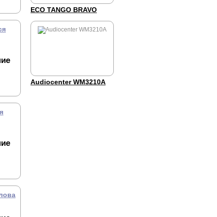
ECO TANGO BRAVO
ся
ние
Audiocenter WM3210A
я
ние
лова