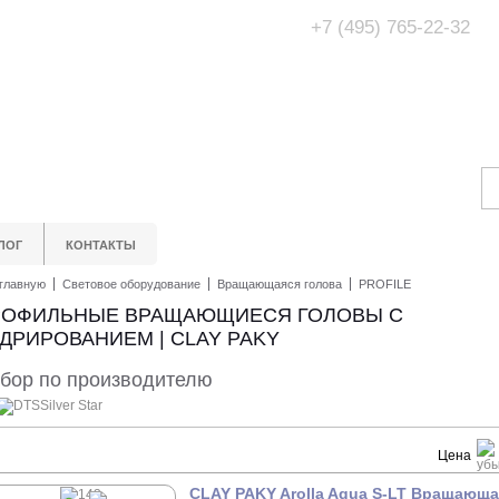
+7 (495) 765-22-32
Адрес Офис/Шоур
МО, г. Одинцово,
ЛОГ
КОНТАКТЫ
главную
Световое оборудование
Вращающаяся голова
PROFILE
РОФИЛЬНЫЕ ВРАЩАЮЩИЕСЯ ГОЛОВЫ С
ДРИРОВАНИЕМ | CLAY PAKY
бор по производителю
DTS
Silver Star
Цена
CLAY PAKY Arolla Aqua S-LT Вращающ