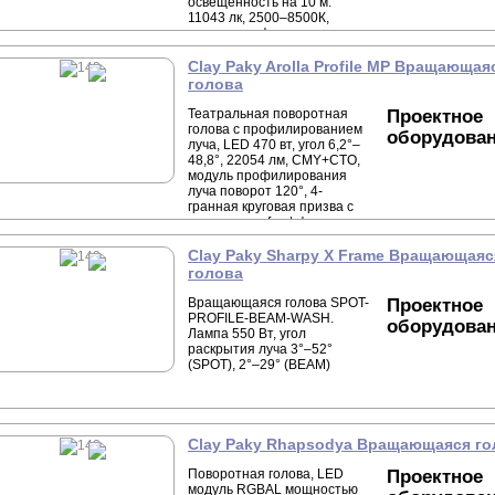
освещенность на 10 м.
11043 лк, 2500–8500К,
модуль профилирования
луча, вращающаяся 4-
гранная призма, колесо
Clay Paky Arolla Profile MP Вращающая
анимации, уроыень шума 27
голова
dBa, вес 36.8 кг.
Театральная поворотная
Проектное
голова с профилированием
оборудова
луча, LED 470 вт, угол 6,2°–
48,8°, 22054 лм, CMY+CTO,
модуль профилирования
луча поворот 120°, 4-
гранная круговая призва с
вращением, frost-фильтр,
колесо анимации, уровень
шума 40,6 dBa, вес 25 кг.
Clay Paky Sharpy X Frame Вращающаяс
голова
Вращающаяся голова SPOT-
Проектное
PROFILE-BEAM-WASH.
оборудова
Лампа 550 Вт, угол
раскрытия луча 3°–52°
(SPOT), 2°–29° (BEAM)
Clay Paky Rhapsodya Вращающаяся го
Поворотная голова, LED
Проектное
модуль RGBAL мощностью