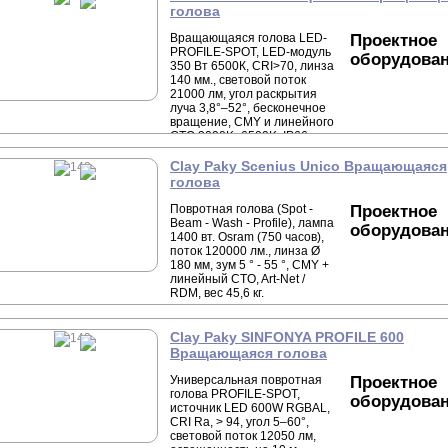
голова
Вращающаяся голова LED-
Проектное
PROFILE-SPOT, LED-модуль
оборудова
350 Вт 6500К, CRI>70, линза
140 мм., световой поток
21000 лм, угол раскрытия
луча 3,8°–52°, бесконечное
вращение, CMY и линейного
CTO 3000K–6500K, IP66, вес
25,9 кг.
Clay Paky Scenius Unico Вращающаяся
голова
Повротная голова (Spot -
Проектное
Beam - Wash - Profile), лампа
оборудова
1400 вт. Osram (750 часов),
поток 120000 лм., линза Ø
180 мм, зум 5 ° - 55 °, CMY +
линейный CTO, Art-Net /
RDM, вес 45,6 кг.
Clay Paky SINFONYA PROFILE 600
Вращающаяся голова
Универсальная повротная
Проектное
голова PROFILE-SPOT,
оборудова
источник LED 600W RGBAL,
CRI Ra, > 94, угол 5–60°,
световой поток 12050 лм,