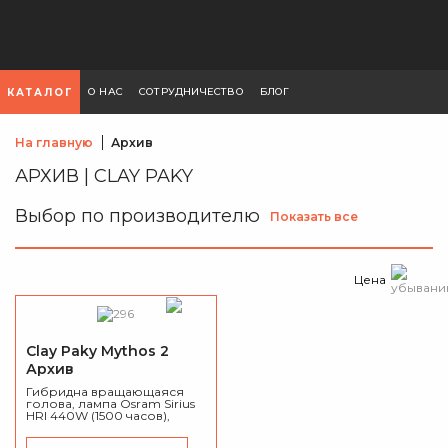
О НАС
СОТРУДНИЧЕСТВО
БЛОГ
КАТАЛОГ
На главную
Архив
АРХИВ | CLAY PAKY
Выбор по производителю
Показать все
Цена
Clay Paky Mythos 2
Архив
Гибридна вращающаяся
голова, лампа Osram Sirius
HRI 440W (1500 часов),
поток 23 000 лм, 2.5 °/4 ° -
50 ° зум, CMY, CTO (3200 K и