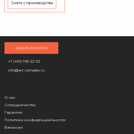
2500 K) + 1 CTB-фильтр, DMX
Снято с производства
/ Art-Net / RDM, вес 32 кг.
ЗАДАТЬ ВОПРОС
+7 (495) 765-22-32
info@art-complex.ru
О нас
Сотрудничество
Гарантия
Политика конфиденциальности
Вакансии